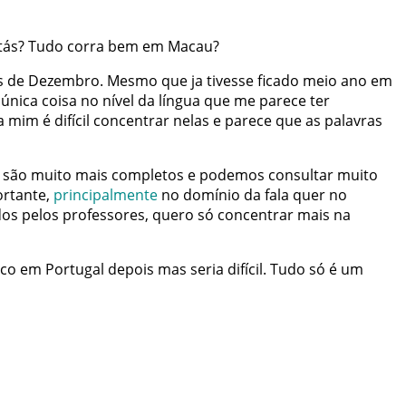
tás
?
Tudo
corra
bem
em
Macau
?
s
de
Dezembro
.
Mesmo
que
ja
tivesse
ficado
meio
ano
em
única
coisa
no
nível
da
língua
que
me
parece
ter
a
mim
é
difícil
concentrar
nelas
e
parece
que
as
palavras
são
muito
mais
completos
e
podemos
consultar
muito
rtante
,
principalmente
no
domínio
da
fala
quer
no
dos
pelos
professores
,
quero
só
concentrar
mais
na
ico
em
Portugal
depois
mas
seria
difícil
.
Tudo
só
é
um