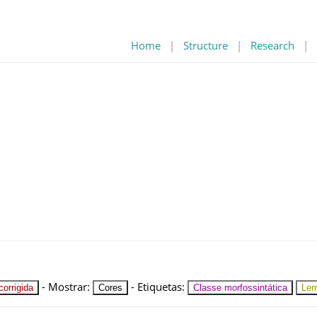
Home
|
Structure
|
Research
|
-
Mostrar
:
-
Etiquetas
:
orrigida
Cores
Classe morfossintática
Le