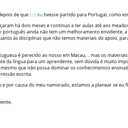
depois
de
que
eu
tivesse
partido
para
Portugal
,
como
es
çaram
há
dois
meses
e
continuo
a
ter
aulas
até
aos
meado
e
português
ainda
não
tem
um
melhoramento
envidente
,
a
uanto
às
disciplinas
que
não
temos
materiais
do
apoio
,
par
tuguesa
é
perecido
ao
nosso
em
Macau
,
.
.
mas
os
materiais
te
da
língua
para
um
aprendente
,
sem
dúvida
é
muito
impo
mesmo
que
não
possa
dominar
os
conhecimentos
ensina
pressão
escrita
.
u
e
por
causa
do
meu
namorado
,
estamos
a
planear
se
eu
f
mente
.