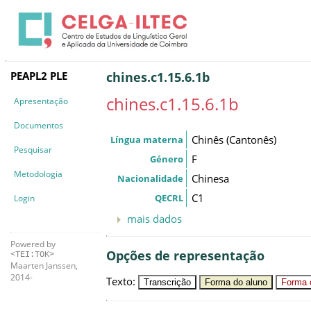
PEAPL2 PLE
chines.c1.15.6.1b
chines.c1.15.6.1b
Apresentação
Documentos
Chinês (Cantonês)
Língua materna
Pesquisar
F
Género
Metodologia
Chinesa
Nacionalidade
C1
QECRL
Login
mais dados
Powered by
Opções de representação
<TEI:TOK>
Maarten Janssen,
2014-
Texto
:
Transcrição
Forma do aluno
Forma c