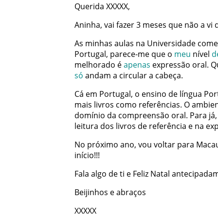
Querida
XXXXX
,
Aninha
,
vai
fazer
3
meses
que
não
a
vi
As
minhas
aulas
na
Universidade
come
Portugal
,
parece-me
que
o
meu
nível
d
melhorado
é
apenas
expressão
oral
.
Q
só
andam
a
circular
a
cabeça
.
Cá
em
Portugal
,
o
ensino
de
língua
Por
mais
livros
como
referências
.
O
ambien
domínio
da
compreensão
oral
.
Para
já
,
leitura
dos
livros
de
referência
e
na
ex
No
próximo
ano
,
vou
voltar
para
Maca
início
!
!
!
Fala
algo
de
ti
e
Feliz
Natal
antecipada
Beijinhos
e
abraços
XXXXX