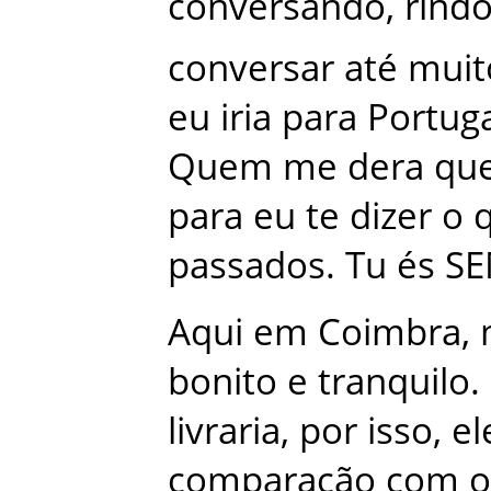
conversando
,
rind
conversar
até
muit
eu
iria
para
Portuga
Quem
me
dera
qu
para
eu
te
dizer
o
passados
.
Tu
és
SE
Aqui
em
Coimbra
,
bonito
e
tranquilo
.
livraria
,
por
isso
,
el
comparação
com
o