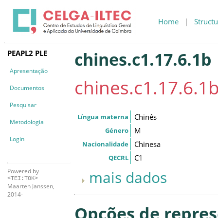
Home
|
Structu
PEAPL2 PLE
chines.c1.17.6.1b
Apresentação
chines.c1.17.6.1
Documentos
Pesquisar
Chinês
Língua materna
Metodologia
M
Género
Login
Chinesa
Nacionalidade
C1
QECRL
Powered by
mais dados
<TEI:TOK>
Maarten Janssen,
2014-
Opções de repre