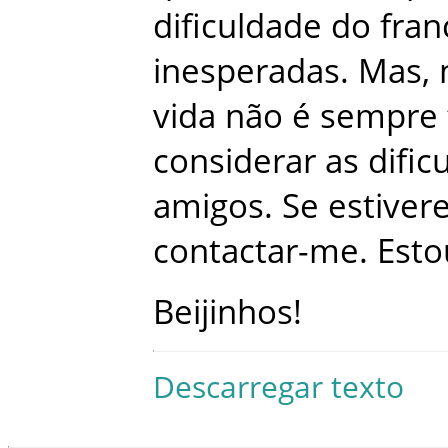
dificuldade
do
fran
inesperadas
.
Mas
,
vida
não
é
sempre
considerar
as
dific
amigos
.
Se
estiver
contactar-me
.
Esto
Beijinhos
!
Descarregar texto