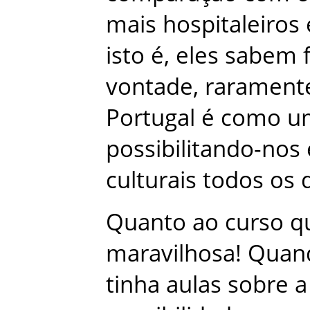
mais
hospitaleiros
isto
é
,
eles
sabem
vontade
,
rarament
Portugal
é
como
u
possibilitando-nos
culturais
todos
os
Quanto
ao
curso
q
maravilhosa
!
Quan
tinha
aulas
sobre
a