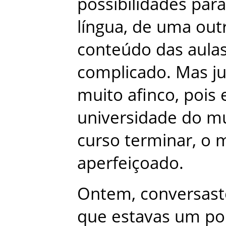
possibilidades
para
língua
,
de
uma
out
conteúdo
das
aula
complicado
.
Mas
j
muito
afinco
,
pois
universidade
do
m
curso
terminar
,
o
aperfeiçoado
.
Ontem
,
conversast
que
estavas
um
po