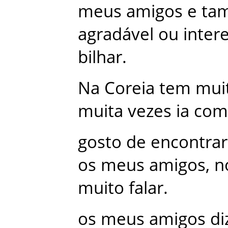
meus
amigos
e
ta
agradável
ou
inter
bilhar
.
Na
Coreia
tem
mui
muita
vezes
ia
com
gosto
de
encontrar
os
meus
amigos
,
n
muito
falar
.
os
meus
amigos
di