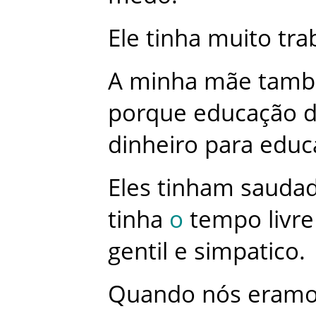
Ele
tinha
muito
tra
A
minha
mãe
tam
porque
educação
dinheiro
para
educ
Eles
tinham
sauda
tinha
o
tempo
livre
gentil
e
simpatico
.
Quando
nós
eram