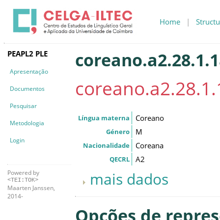
Home
|
Structu
PEAPL2 PLE
coreano.a2.28.1.
Apresentação
coreano.a2.28.1.
Documentos
Pesquisar
Coreano
Língua materna
Metodologia
M
Género
Login
Coreana
Nacionalidade
A2
QECRL
Powered by
mais dados
<TEI:TOK>
Maarten Janssen,
2014-
Opções de repre