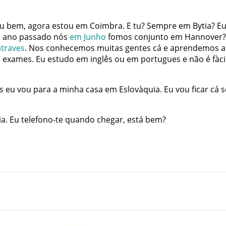
ou
bem
,
agora
estou
em
Coimbra
.
E
tu
?
Sempre
em
Bytia
?
E
o
ano
passado
nós
em
Junho
fomos
conjunto
em
Hannover
?
atraves
.
Nos
conhecemos
muitas
gentes
cá
e
aprendemos
a
s
exames
.
Eu
estudo
em
inglês
ou
em
portugues
e
não
é
fàci
s
eu
vou
para
a
minha
casa
em
Eslovàquia
.
Eu
vou
ficar
cá
s
ia
.
Eu
telefono-te
quando
chegar
,
está
bem
?