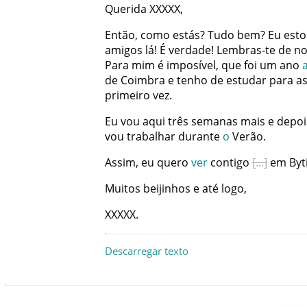
Querida
XXXXX
,
Então
,
como
estás
?
Tudo
bem
?
Eu
est
amigos
lá
!
É
verdade
!
Lembras-te
de
n
Para
mim
é
imposível
,
que
foi
um
ano
de Coimbra
e
tenho
de
estudar
para
a
primeiro
vez
.
Eu
vou
aqui
três
semanas
mais
e
depoi
vou
trabalhar
durante
o
Verão
.
Assim
,
eu
quero
ver
contigo
em
Byt
Muitos
beijinhos
e
até
logo
,
XXXXX
.
Descarregar texto