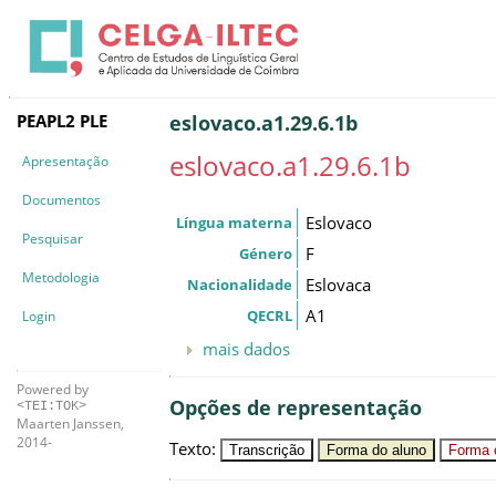
PEAPL2 PLE
eslovaco.a1.29.6.1b
eslovaco.a1.29.6.1b
Apresentação
Documentos
Eslovaco
Língua materna
Pesquisar
F
Género
Metodologia
Eslovaca
Nacionalidade
A1
QECRL
Login
mais dados
Powered by
Opções de representação
<TEI:TOK>
Maarten Janssen,
2014-
Texto
:
Transcrição
Forma do aluno
Forma c