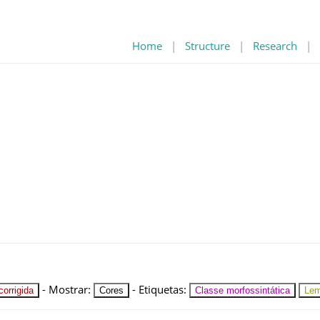
Home
|
Structure
|
Research
|
-
Mostrar
:
-
Etiquetas
:
orrigida
Cores
Classe morfossintática
Le