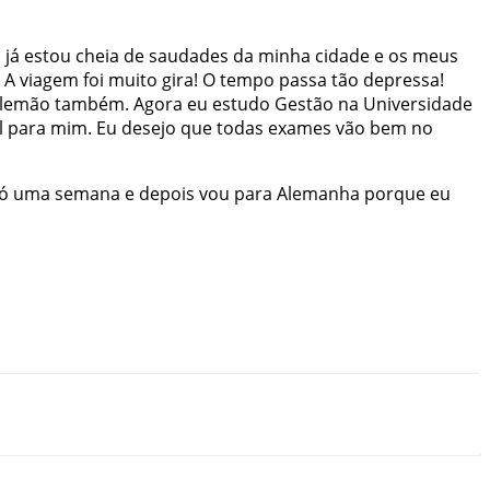
u
já
estou
cheia
de
saudades
da
minha
cidade
e
os
meus
A
viagem
foi
muito
gira
!
O
tempo
passa
tão
depressa
!
lemão
também
.
Agora
eu
estudo
Gestão
na
Universidade
l
para
mim
.
Eu
desejo
que
todas
exames
vão
bem
no
ó
uma
semana
e
depois
vou
para
Alemanha
porque
eu