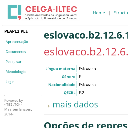
Home
|
Structu
PEAPL2 PLE
eslovaco.b2.12.6.
Apresentação
eslovaco.b2.12.6
Documentos
Pesquisar
Eslovaco
Língua materna
Metodologia
F
Género
Login
Eslovaca
Nacionalidade
B2
QECRL
Powered by
mais dados
<TEI:TOK>
Maarten Janssen,
2014-
Opções de repre