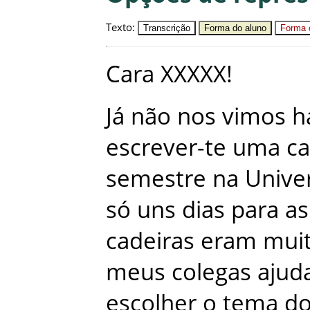
Texto
:
Transcrição
Forma do aluno
Forma c
Cara
XXXXX
!
Já
não
nos
vimos
h
escrever-te
uma
ca
semestre
na
Unive
só
uns
dias
para
as
cadeiras
eram
mui
meus
colegas
ajud
escolher
o
tema
d