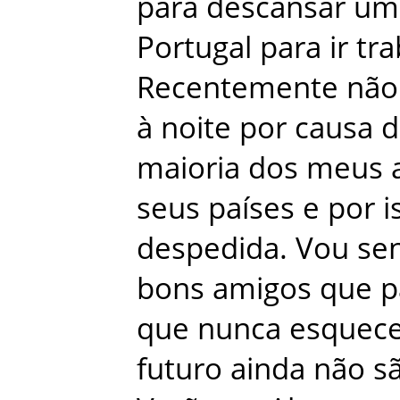
para
descansar
um
Portugal
para
ir
tra
Recentemente
não
à
noite
por
causa
d
maioria
dos
meus
seus
países
e
por
i
despedida
.
Vou
sen
bons
amigos
que
p
que
nunca
esquec
futuro
ainda
não
s