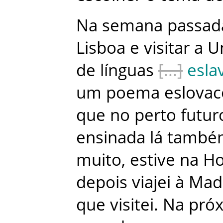
Na
semana
passad
Lisboa
e
visitar
a
U
de
línguas
esla
um
poema
eslovac
que
no
perto
futur
ensinada
lá
també
muito
,
estive
na
Ho
depois
viajei
à
Mad
que
visitei
.
Na
pró