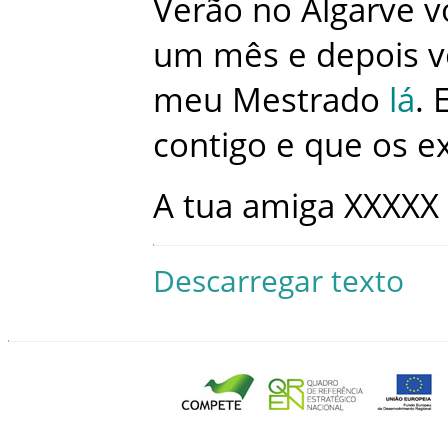
Verão
no
Algarve
v
um
mês
e
depois
v
meu
Mestrado
lá
.
contigo
e
que
os
e
A
tua
amiga
XXXXX
Descarregar texto