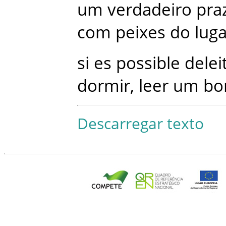
um
verdadeiro
pra
com
peixes
do
luga
si
es
possible
delei
dormir
,
leer
um
b
Descarregar texto