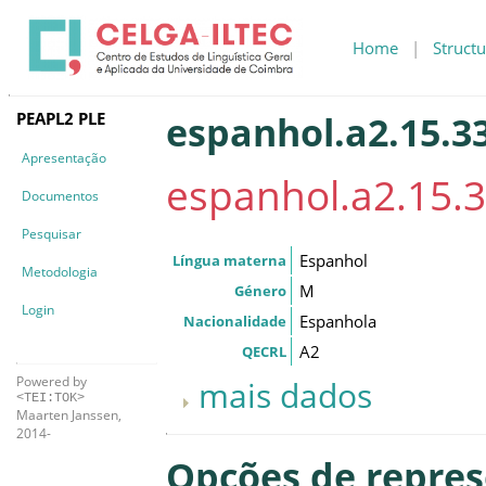
Home
|
Structu
PEAPL2 PLE
espanhol.a2.15.33
Apresentação
espanhol.a2.15.3
Documentos
Pesquisar
Espanhol
Língua materna
Metodologia
M
Género
Login
Espanhola
Nacionalidade
A2
QECRL
Powered by
mais dados
<TEI:TOK>
Maarten Janssen,
2014-
Opções de repre