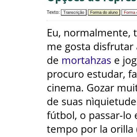
Texto
:
Transcrição
Forma do aluno
Forma c
Eu
,
normalmente
,
me
gosta
disfrutar
de
mortahzas
e
jog
procuro
estudar
,
fa
cinema
.
Gozar
mui
de
suas
nìquietude
fútbol
,
o
passar-lo
tempo
por
la
orilla