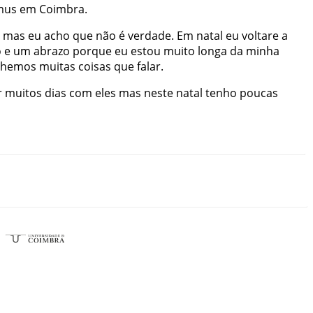
mus
em
Coimbra
.
mas
eu
acho
que
não
é
verdade
.
Em
natal
eu
voltare
a
o
e
um
abrazo
porque
eu
estou
muito
longa
da
minha
nhemos
muitas
coisas
que
falar
.
r
muitos
dias
com
eles
mas
neste
natal
tenho
poucas