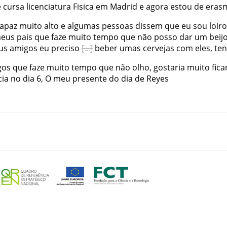
e
cursa
licenciatura
Fisica
em
Madrid
e
agora
estou
de
eras
rapaz
muito
alto
e
algumas
pessoas
dissem
que
eu
sou
loiro
eus
pais
que
faze
muito
tempo
que
não
posso
dar
um
beij
us
amigos
eu
preciso
beber
umas
cervejas
com
eles
,
te
gos
que
faze
muito
tempo
que
não
olho
,
gostaria
muito
fica
cia
no
dia
6
,
O
meu
presente
do
dia
de
Reyes