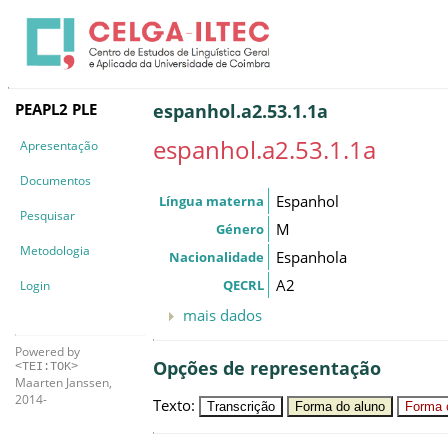
PEAPL2 PLE
espanhol.a2.53.1.1a
espanhol.a2.53.1.1a
Apresentação
Documentos
Espanhol
Língua materna
Pesquisar
M
Género
Metodologia
Espanhola
Nacionalidade
A2
QECRL
Login
mais dados
Powered by
Opções de representação
<TEI:TOK>
Maarten Janssen,
2014-
Texto
:
Transcrição
Forma do aluno
Forma c