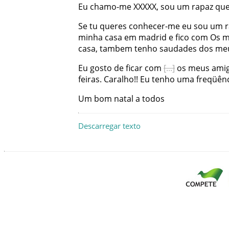
Eu
chamo-me
XXXXX
,
sou
um
rapaz
qu
Se
tu
queres
conhecer-me
eu
sou
um
minha
casa
em
madrid
e
fico
com
Os
m
casa
,
tambem
tenho
saudades
dos
me
Eu
gosto
de
ficar
com
os
meus
ami
feiras
.
Caralho
!
!
Eu
tenho
uma
freqüên
Um
bom
natal
a
todos
Descarregar texto