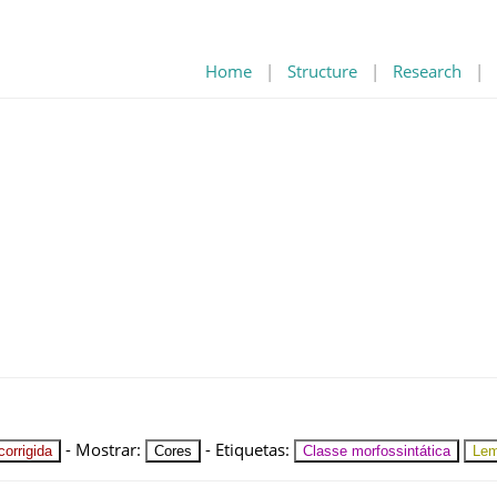
Home
|
Structure
|
Research
|
-
Mostrar
:
-
Etiquetas
:
orrigida
Cores
Classe morfossintática
Le