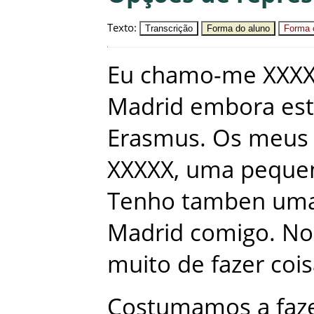
Texto
:
Transcrição
Forma do aluno
Forma c
Eu
chamo-me
XXX
Madrid
embora
es
Erasmus
.
Os
meus
XXXXX
,
uma
peque
Tenho
tamben
um
Madrid
comigo
.
No
muito
de
fazer
coi
Costumamos
a
faz