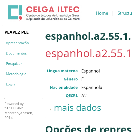
Home
|
Structu
PEAPL2 PLE
espanhol.a2.55.1
Apresentação
espanhol.a2.55.1
Documentos
Pesquisar
Espanhol
Língua materna
Metodologia
F
Género
Login
Espanhola
Nacionalidade
A2
QECRL
Powered by
mais dados
<TEI:TOK>
Maarten Janssen,
2014-
Opções de repre