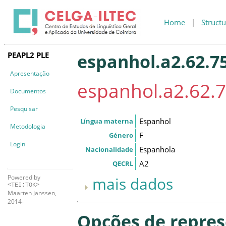
Home
|
Structu
PEAPL2 PLE
espanhol.a2.62.75
Apresentação
espanhol.a2.62.7
Documentos
Pesquisar
Espanhol
Língua materna
Metodologia
F
Género
Login
Espanhola
Nacionalidade
A2
QECRL
Powered by
mais dados
<TEI:TOK>
Maarten Janssen,
2014-
Opções de repre