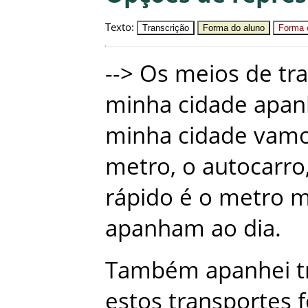
Texto
:
Transcrição
Forma do aluno
Forma c
-
-
>
Os
meios
de
tr
minha
cidade
apan
minha
cidade
vam
metro
,
o
autocarro
rápido
é
o
metro
m
apanham
ao
dia
.
Também
apanhei
t
estos
transportes