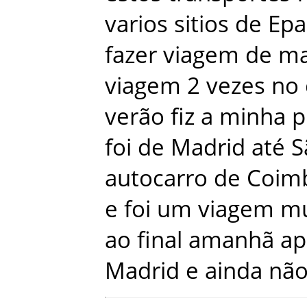
varios
sitios
de
Epa
fazer
viagem
de
ma
viagem
2
vezes
no
verão
fiz
a
minha
p
foi
de
Madrid
até
S
autocarro
de
Coim
e
foi
um
viagem
mu
ao
final
amanhã
ap
Madrid
e
ainda
nã