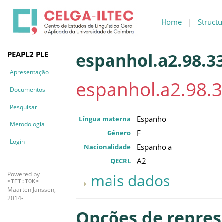
Home
|
Structu
PEAPL2 PLE
espanhol.a2.98.33
Apresentação
espanhol.a2.98.3
Documentos
Pesquisar
Espanhol
Língua materna
Metodologia
F
Género
Login
Espanhola
Nacionalidade
A2
QECRL
Powered by
mais dados
<TEI:TOK>
Maarten Janssen,
2014-
Opções de repre