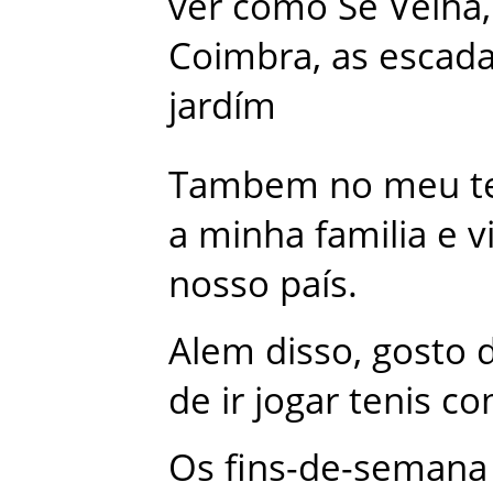
ver
como
Sé
Velha
,
Coimbra
,
as
escad
jardím
Tambem
no
meu
t
a
minha
familia
e
v
nosso
país
.
Alem
disso
,
gosto
de
ir
jogar
tenis
co
Os
fins-de-semana