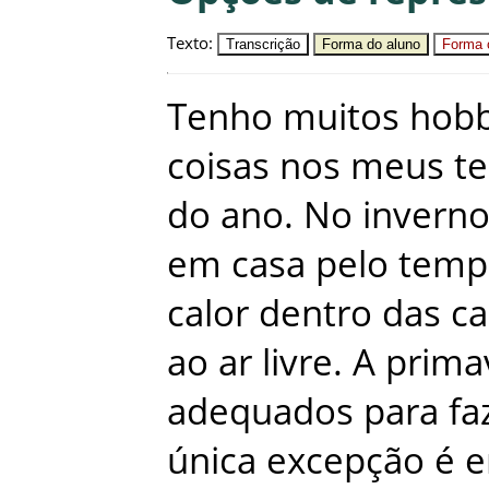
Texto
:
Transcrição
Forma do aluno
Forma c
Tenho
muitos
hobb
coisas
nos
meus
t
do
ano
.
No
invern
em
casa
pelo
temp
calor
dentro
das
ca
ao
ar
livre
.
A
prima
adequados
para
fa
única
excepção
é
e