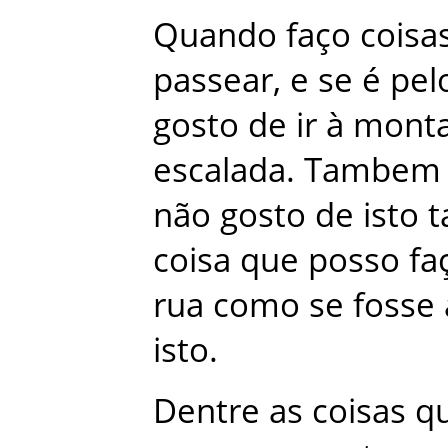
Quando
faço
coisa
passear
,
e
se
é
pel
gosto
de
ir
à
mont
escalada
.
Tambem
não
gosto
de
isto
t
coisa
que
posso
fa
rua
como
se
fosse
isto
.
Dentre
as
coisas
q