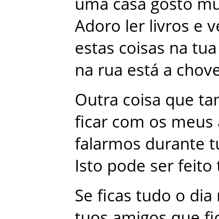
uma
casa
gosto
mu
Adoro
ler
livros
e
v
estas
coisas
na
tua
na
rua
está
a
chov
Outra
coisa
que
t
ficar
com
os
meus
falarmos
durante
t
Isto
pode
ser
feito
Se
ficas
tudo
o
dia
tuos
amigos
que
f