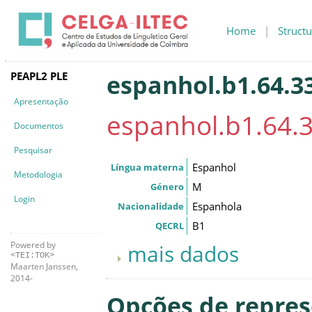
Home
|
Structu
PEAPL2 PLE
espanhol.b1.64.33
Apresentação
espanhol.b1.64.3
Documentos
Pesquisar
Espanhol
Língua materna
Metodologia
M
Género
Login
Espanhola
Nacionalidade
B1
QECRL
Powered by
mais dados
<TEI:TOK>
Maarten Janssen,
2014-
Opções de repre