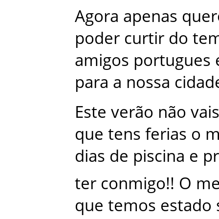
Agora
apenas
quer
poder
curtir
do
te
amigos
portugues
para
a
nossa
cidad
Este
verão
não
vai
que
tens
ferias
o
m
dias
de
piscina
e
pr
ter
conmigo
!
!
O
me
que
temos
estado