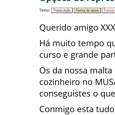
Texto
:
Transcrição
Forma do aluno
Forma c
Querido
amigo
XX
Há
muito
tempo
q
curso
e
grande
par
Os
da
nossa
malta
cozinheiro
no
MUS
conseguistes
o
qu
Conmigo
esta
tudo