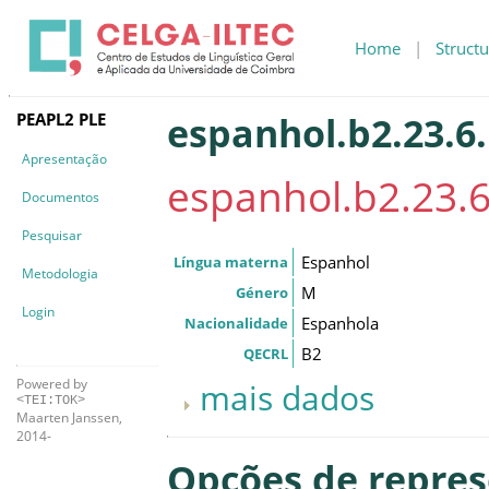
Home
|
Structu
PEAPL2 PLE
espanhol.b2.23.6
Apresentação
espanhol.b2.23.
Documentos
Pesquisar
Espanhol
Língua materna
Metodologia
M
Género
Login
Espanhola
Nacionalidade
B2
QECRL
Powered by
mais dados
<TEI:TOK>
Maarten Janssen,
2014-
Opções de repre