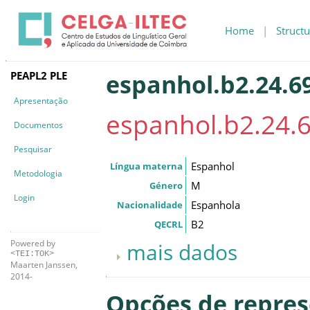
Home
|
Structu
PEAPL2 PLE
espanhol.b2.24.6
Apresentação
espanhol.b2.24.
Documentos
Pesquisar
Espanhol
Língua materna
Metodologia
M
Género
Login
Espanhola
Nacionalidade
B2
QECRL
Powered by
mais dados
<TEI:TOK>
Maarten Janssen,
2014-
Opções de repre