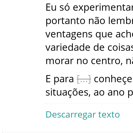
Eu
só
experimenta
portanto
não
lemb
ventagens
que
ach
variedade
de
coisa
morar
no
centro
,
n
E
para
conheçe
situações
,
ao
ano
p
Descarregar texto