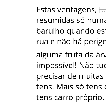
Estas
ventagens
,
resumidas
só
num
barulho
quando
es
rua
e
não
há
perig
alguma
fruta
da
ár
impossível
!
Não
tu
precisar
de
muitas
tens
.
Mais
só
tens
tens
carro
próprio
.