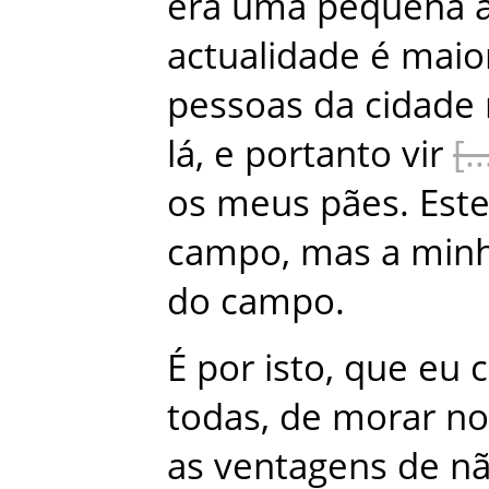
era
uma
pequena
actualidade
é
maio
pessoas
da
cidade
lá
,
e
portanto
vir
os
meus
pães
.
Est
campo
,
mas
a
min
do
campo
.
É
por
isto
,
que
eu
todas
,
de
morar
no
as
ventagens
de
n