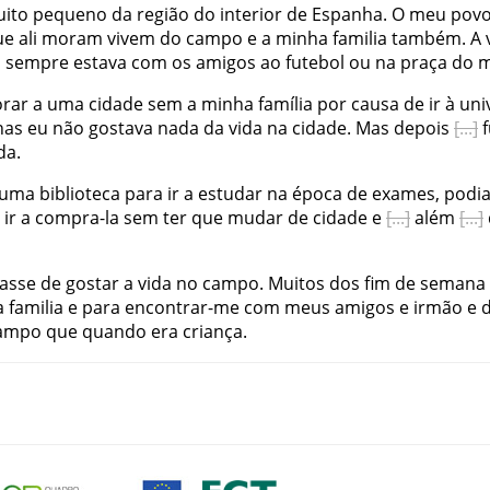
ito
pequeno
da
região
do
interior
de
Espanha
.
O
meu
pov
ue
ali
moram
vivem
do
campo
e
a
minha
familia
também
.
A
a
sempre
estava
com
os
amigos
ao
futebol
ou
na
praça
do
rar
a
uma
cidade
sem
a
minha
família
por
causa
de
ir
à
uni
nas
eu
não
gostava
nada
da
vida
na
cidade
.
Mas
depois
f
da
.
uma
biblioteca
para
ir
a
estudar
na
época
de
exames
,
podi
ir
a
compra-la
sem
ter
que
mudar
de
cidade
e
além
xasse
de
gostar
a
vida
no
campo
.
Muitos
dos
fim de semana
a
familia
e
para
encontrar-me
com
meus
amigos
e
irmão
e
d
ampo
que
quando
era
criança
.