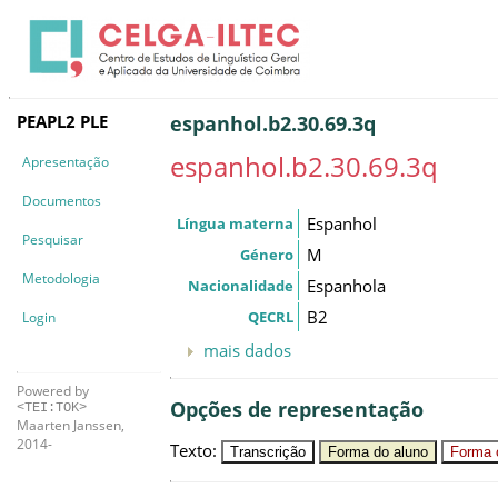
PEAPL2 PLE
espanhol.b2.30.69.3q
espanhol.b2.30.69.3q
Apresentação
Documentos
Espanhol
Língua materna
Pesquisar
M
Género
Metodologia
Espanhola
Nacionalidade
B2
QECRL
Login
mais dados
Powered by
Opções de representação
<TEI:TOK>
Maarten Janssen,
2014-
Texto
:
Transcrição
Forma do aluno
Forma c