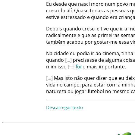
Eu
desde
que
nasci
moro
num
povo
mu
crescido
alí
.
Quase
todas
as
pessoas
q
estive
estressado
e
quando
era
crianç
Depois
quando
cresci
e
tive
que
ir
a
mo
radicalmente
e
que
as
primeiras
sema
também
acabou
por
gostar-me
essa
vi
Na
cidade
eu
podia
ir
ao
cinema
,
tinha
quando
precisasse
de
alguma
coisa
mim
isso
foi
o
mais
importante
.
Mas
isto
não
quer
dizer
que
eu
dei
vida
no
campo
,
para
estar
com
a
minh
natureza
ou
jogar
futebol
no
mesmo
c
Descarregar texto