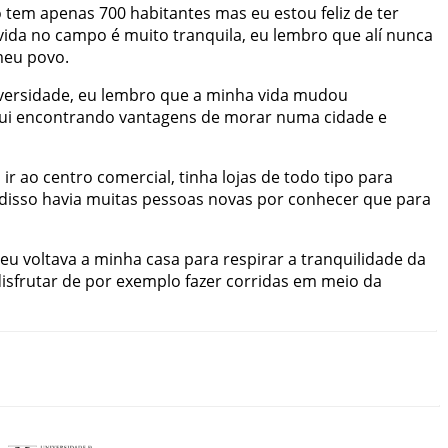
o
tem
apenas
700
habitantes
mas
eu
estou
feliz
de
ter
vida
no
campo
é
muito
tranquila
,
eu
lembro
que
alí
nunca
meu
povo
.
versidade
,
eu
lembro
que
a
minha
vida
mudou
ui
encontrando
vantagens
de
morar
numa
cidade
e
a
ir
ao
centro
comercial
,
tinha
lojas
de
todo
tipo
para
disso
havia
muitas
pessoas
novas
por
conhecer
que
para
eu
voltava
a
minha
casa
para
respirar
a
tranquilidade
da
isfrutar
de
por
exemplo
fazer
corridas
em
meio
da