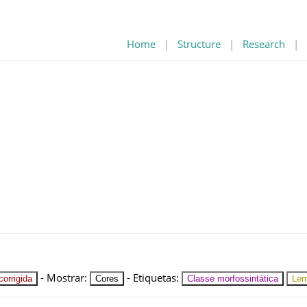
Home
|
Structure
|
Research
|
-
Mostrar
:
-
Etiquetas
:
orrigida
Cores
Classe morfossintática
Le