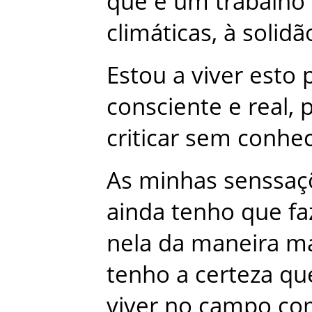
que
é
um
trabalho
climáticas
,
à
solidã
Estou
a
viver
esto
consciente
e
real
,
criticar
sem
conhe
As
minhas
senssaç
ainda
tenho
que
fa
nela
da
maneira
ma
tenho
a
certeza
qu
viver
no
campo
co