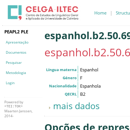
Home
|
Structu
PEAPL2 PLE
espanhol.b2.50.6
Apresentação
espanhol.b2.50.
Documentos
Pesquisar
Espanhol
Língua materna
Metodologia
F
Género
Login
Espanhola
Nacionalidade
B2
QECRL
Powered by
mais dados
<TEI:TOK>
Maarten Janssen,
2014-
Opções de repre