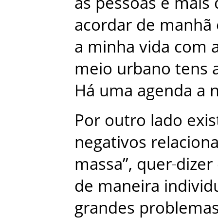
as
pessoas
e
mais
acordar
de
manhã
a
minha
vida
com
meio
urbano
tens
Há
uma
agenda
a
Por
outro
lado
exi
negativos
relacion
massa
”
,
quer
dizer
de
maneira
individ
grandes
problema