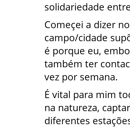
solidariedade
entr
Começei
a
dizer
no
campo/cidade
sup
é
porque
eu
,
embo
também
ter
contac
vez
por
semana
.
É
vital
para
mim
to
na
natureza
,
capta
diferentes
estaçõe