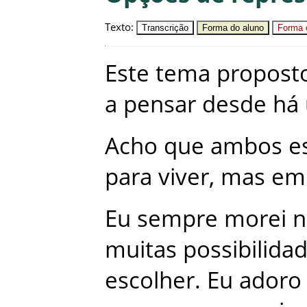
Texto
:
Transcrição
Forma do aluno
Forma c
Este
tema
propost
a
pensar
desde
há
Acho
que
ambos
e
para
viver
,
mas
em
Eu
sempre
morei
n
muitas
possibilida
escolher
.
Eu
adoro