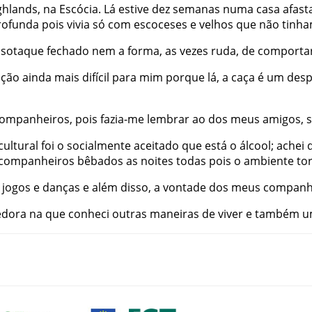
ghlands
,
na
Escócia
.
Lá
estive
dez
semanas
numa
casa
afast
rofunda
pois
vivia
só
com
escoceses
e
velhos
que
não
tinh
sotaque
fechado
nem
a
forma
,
as
vezes
ruda
,
de
comportar
ação
ainda
mais
difícil
para
mim
porque
lá
,
a
caça
é
um
desp
ompanheiros
,
pois
fazia-me
lembrar
ao
dos
meus
amigos
,
cultural
foi
o
socialmente
aceitado
que
está
o
álcool
;
achei
companheiros
bêbados
as
noites
todas
pois
o
ambiente
to
jogos
e
danças
e
além
disso
,
a
vontade
dos
meus
companh
edora
na
que
conheci
outras
maneiras
de
viver
e
também
u