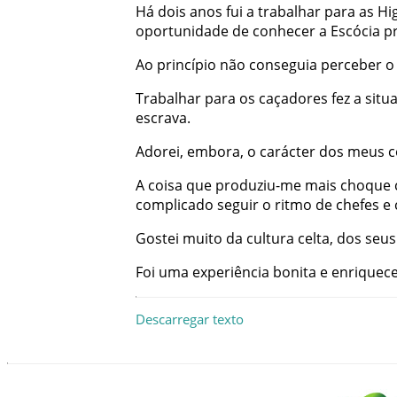
Há
dois
anos
fui
a
trabalhar
para
as
Hi
oportunidade
de
conhecer
a
Escócia
p
Ao
princípio
não
conseguia
perceber
o
Trabalhar
para
os
caçadores
fez
a
situ
escrava
.
Adorei
,
embora
,
o
carácter
dos
meus
c
A
coisa
que
produziu-me
mais
choque
complicado
seguir
o
ritmo
de
chefes
e
Gostei
muito
da
cultura
celta
,
dos
seus
Foi
uma
experiência
bonita
e
enriquec
Descarregar texto