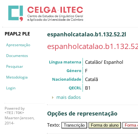
PEAPL2 PLE
espanholcatalao.b1.132.52.2l
espanholcatalao.b1.132.52
Apresentação
Documentos
Catalão/ Espanhol
Língua materna
Pesquisar
F
Género
Metodologia
Catalã
Nacionalidade
B1
QECRL
Login
mais dados
Powered by
Opções de representação
<TEI:TOK>
Maarten Janssen,
2014-
Texto
:
Transcrição
Forma do aluno
Forma c