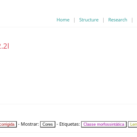
Home
|
Structure
|
Research
|
.2l
-
Mostrar
:
-
Etiquetas
:
orrigida
Cores
Classe morfossintática
Le