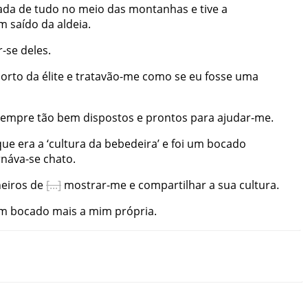
ada
de
tudo
no
meio
das
montanhas
e
tive
a
am
saído
da
aldeia
.
-se
deles
.
orto
da
élite
e
tratavão-me
como
se
eu
fosse
uma
sempre
tão
bem
dispostos
e
prontos
para
ajudar-me
.
que
era
a
‘
cultura
da
bebedeira
’
e
foi
um
bocado
rnáva-se
chato
.
eiros
de
mostrar-me
e
compartilhar
a
sua
cultura
.
m
bocado
mais
a
mim
própria
.