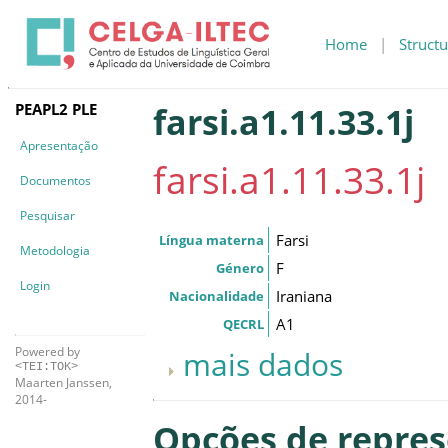
Home
|
Structu
PEAPL2 PLE
farsi.a1.11.33.1j
Apresentação
farsi.a1.11.33.1j
Documentos
Pesquisar
Farsi
Língua materna
Metodologia
F
Género
Login
Iraniana
Nacionalidade
A1
QECRL
Powered by
mais dados
<TEI:TOK>
Maarten Janssen,
2014-
Opções de repre