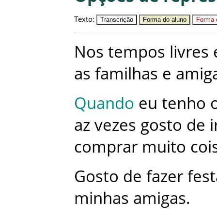
Texto
:
Transcrição
Forma do aluno
Forma c
Nos
tempos
livres
as
familhas
e
amig
Quando
eu
tenho
az
vezes
gosto
de
i
comprar
muito
coi
Gosto
de
fazer
fest
minhas
amigas
.