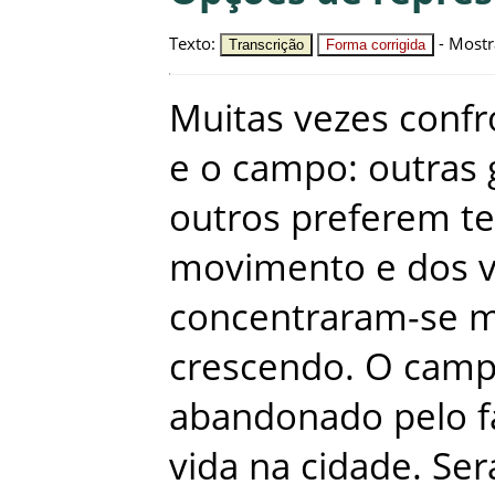
Texto
:
-
Mostr
Transcrição
Forma corrigida
Muitas
vezes
conf
e
o
campo
:
outras
outros
preferem
te
movimento
e
dos
concentraram-se
m
crescendo
.
O
cam
abandonado
pelo
f
vida
na
cidade
.
Ser