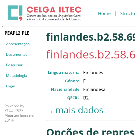
Home
|
Structu
PEAPL2 PLE
finlandes.b2.58.6
Apresentação
finlandes.b2.58.
Documentos
Pesquisar
Finlandês
Língua materna
Metodologia
F
Género
Login
Finlandesa
Nacionalidade
B2
QECRL
Powered by
mais dados
<TEI:TOK>
Maarten Janssen,
2014-
Opções de repre