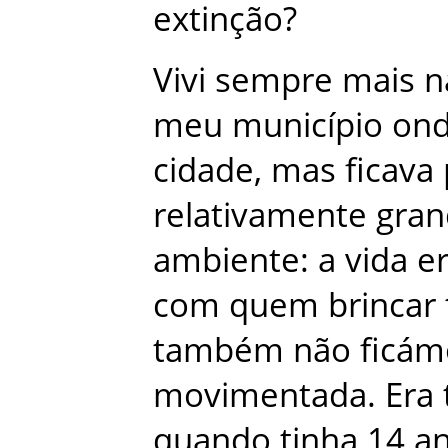
extinção
?
Vivi
sempre
mais
n
meu
município
on
cidade
,
mas
ficava
relativamente
gran
ambiente
:
a
vida
e
com
quem
brincar
também
não
ficám
movimentada
.
Era
quando
tinha
14
a