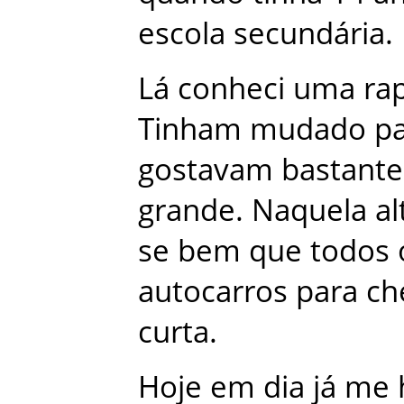
escola
secundária
.
Lá
conheci
uma
ra
Tinham
mudado
p
gostavam
bastante
grande
.
Naquela
al
se
bem
que
todos
autocarros
para
ch
curta
.
Hoje
em
dia
já
me