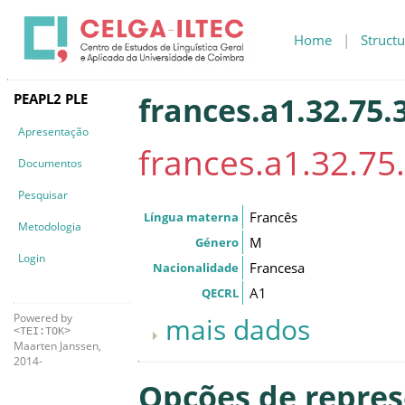
Home
|
Structu
PEAPL2 PLE
frances.a1.32.75.
Apresentação
frances.a1.32.75
Documentos
Pesquisar
Francês
Língua materna
Metodologia
M
Género
Login
Francesa
Nacionalidade
A1
QECRL
Powered by
mais dados
<TEI:TOK>
Maarten Janssen,
2014-
Opções de repre