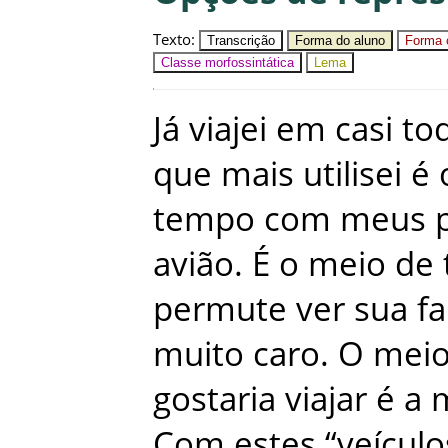
Texto
:
Transcrição
Forma do aluno
Forma c
Classe morfossintática
Lema
Já
viajei
em
casi
to
que
mais
utilisei
é
tempo
com
meus
avião
.
É
o
meio
de
permute
ver
sua
fa
muito
caro
.
O
mei
gostaria
viajar
é
a
Com
estes
“
veículo