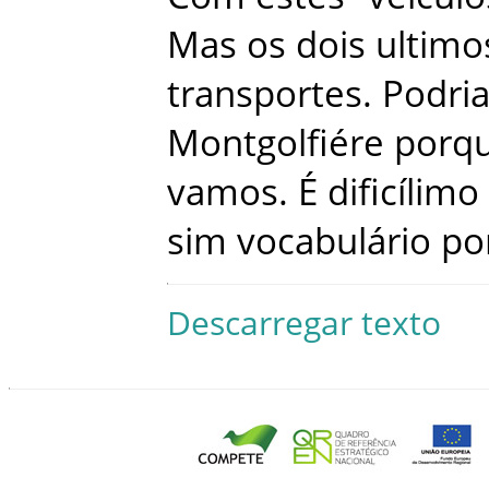
Mas
os
dois
ultimo
transportes
.
Podri
Montgolfiére
porq
vamos
.
É
dificílimo
sim
vocabulário
po
Descarregar texto