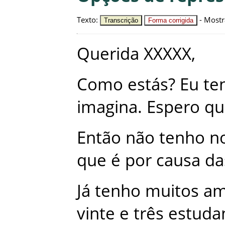
Texto
:
-
Mostr
Transcrição
Forma corrigida
Querida
XXXXX
,
Como
estás
?
Eu
te
imagina
.
Espero
qu
Então
não
tenho
no
que
é
por
causa
da
Já
tenho
muitos
am
vinte
e
três
estuda