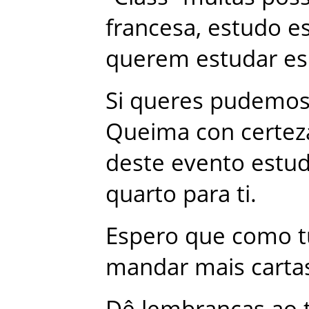
francesa
,
estudo
e
querem
estudar
es
Si
queres
pudemo
Queima
con
certez
deste
evento
estud
quarto
para
ti
.
Espero
que
como
t
mandar
mais
carta
Dê
lembranças
ao