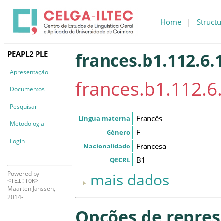
Home
|
Structu
PEAPL2 PLE
frances.b1.112.6.
Apresentação
frances.b1.112.6
Documentos
Pesquisar
Francês
Língua materna
Metodologia
F
Género
Login
Francesa
Nacionalidade
B1
QECRL
Powered by
mais dados
<TEI:TOK>
Maarten Janssen,
2014-
Opções de repre