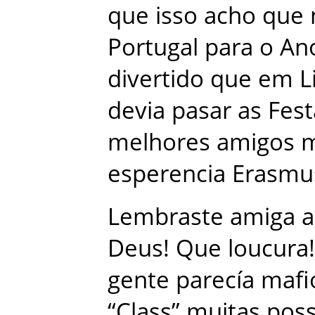
que
isso
acho
que
Portugal
para
o
An
divertido
que
em
L
devia
pasar
as
Fest
melhores
amigos
esperencia
Erasmu
Lembraste
amiga
a
Deus
!
Que
loucura
!
gente
parecía
mafi
“
Class
”
muitas
poss