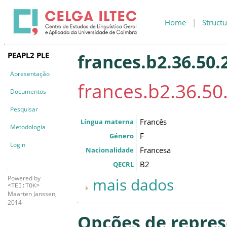
Home
|
Structu
PEAPL2 PLE
frances.b2.36.50.2
Apresentação
frances.b2.36.50.
Documentos
Pesquisar
Francês
Língua materna
Metodologia
F
Género
Login
Francesa
Nacionalidade
B2
QECRL
Powered by
mais dados
<TEI:TOK>
Maarten Janssen,
2014-
Opções de repre