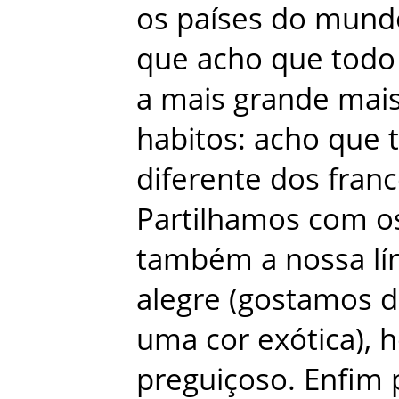
os
países
do
mund
que
acho
que
todo
a
mais
grande
mai
habitos
:
acho
que
diferente
dos
fran
Partilhamos
com
o
também
a
nossa
l
alegre
(
gostamos
d
uma
cor
exótica
)
,
h
preguiçoso
.
Enfim