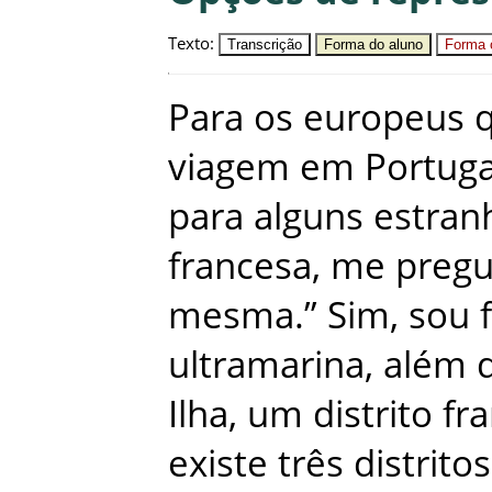
Texto
:
Transcrição
Forma do aluno
Forma c
Para
os
europeus
viagem
em
Portuga
para
alguns
estran
francesa
,
me
preg
mesma.”
Sim
,
sou
ultramarina
,
além
Ilha
,
um
distrito
fr
existe
três
distritos