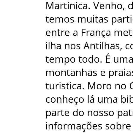
Martinica
.
Venho
,
temos
muitas
part
entre
a
França
met
ilha
nos
Antilhas
,
c
tempo
todo
.
É
um
montanhas
e
praia
turistica
.
Moro
no
conheço
lá
uma
bi
parte
do
nosso
pat
informações
sobre