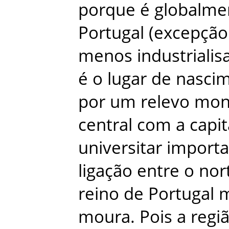
porque
é
globalme
Portugal
(
excepção
menos
industrialis
é
o
lugar
de
nasci
por
um
relevo
mon
central
com
a
capit
universitar
importa
ligação
entre
o
nor
reino
de
Portugal
moura
.
Pois
a
regi