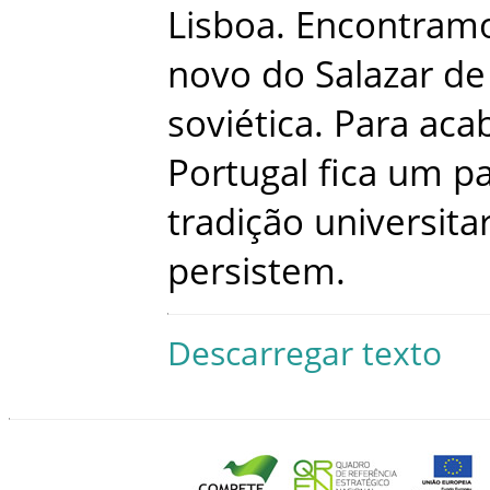
Lisboa
.
Encontram
novo
do
Salazar
de
soviética
.
Para
aca
Portugal
fica
um
pa
tradição
universita
persistem
.
Descarregar texto