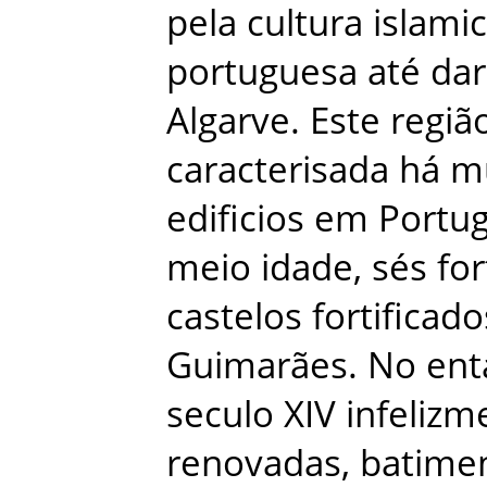
pela
cultura
islami
portuguesa
até
dar
Algarve
.
Este
regiã
caracterisada
há
m
edificios
em
Portug
meio
idade
,
sés
for
castelos
fortificado
Guimarães
.
No
ent
seculo
XIV
infelizm
renovadas
,
batime