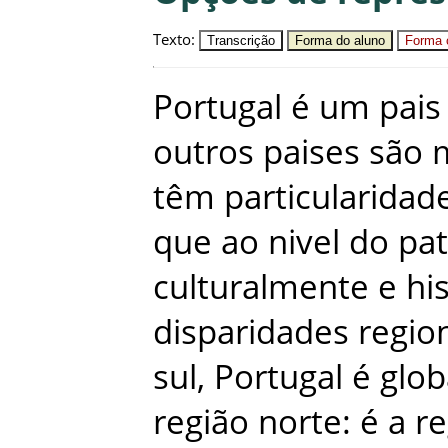
Texto
:
Transcrição
Forma do aluno
Forma c
Portugal
é
um
pais
outros
paises
são
têm
particularidad
que
ao
nivel
do
pa
culturalmente
e
hi
disparidades
regio
sul
,
Portugal
é
glo
região
norte
:
é
a
re