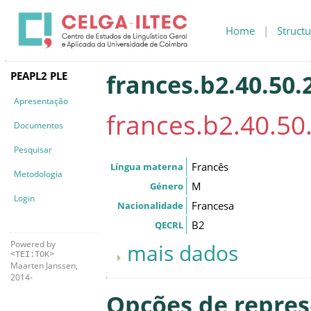
Home
|
Structu
PEAPL2 PLE
frances.b2.40.50.2
Apresentação
frances.b2.40.50.
Documentos
Pesquisar
Francês
Língua materna
Metodologia
M
Género
Login
Francesa
Nacionalidade
B2
QECRL
Powered by
mais dados
<TEI:TOK>
Maarten Janssen,
2014-
Opções de repre