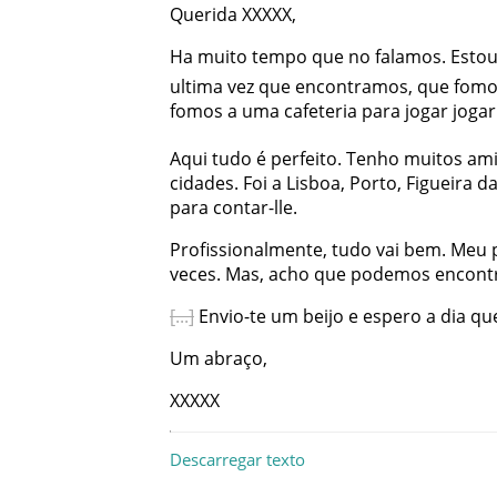
Querida
XXXXX
,
Ha
muito
tempo
que
no
falamos
.
Esto
ultima
vez
que
encontramos
,
que
fomo
fomos
a
uma
cafeteria
para
jogar
jogar
Aqui
tudo
é
perfeito
.
Tenho
muitos
am
cidades
.
Foi
a
Lisboa
,
Porto
,
Figueira
d
para
contar-lle
.
Profissionalmente
,
tudo
vai
bem
.
Meu
veces
.
Mas
,
acho
que
podemos
encont
Envio-te
um
beijo
e
espero
a
dia
qu
Um
abraço
,
XXXXX
Descarregar texto