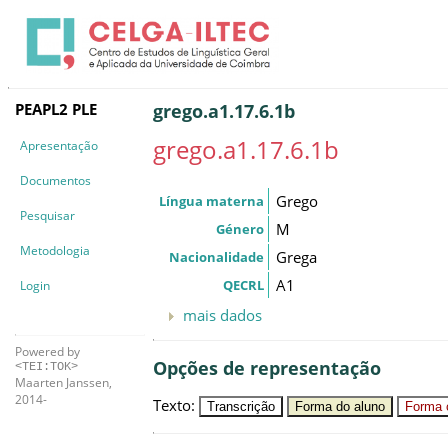
PEAPL2 PLE
grego.a1.17.6.1b
grego.a1.17.6.1b
Apresentação
Documentos
Grego
Língua materna
Pesquisar
M
Género
Metodologia
Grega
Nacionalidade
A1
QECRL
Login
mais dados
Powered by
Opções de representação
<TEI:TOK>
Maarten Janssen,
2014-
Texto
:
Transcrição
Forma do aluno
Forma c