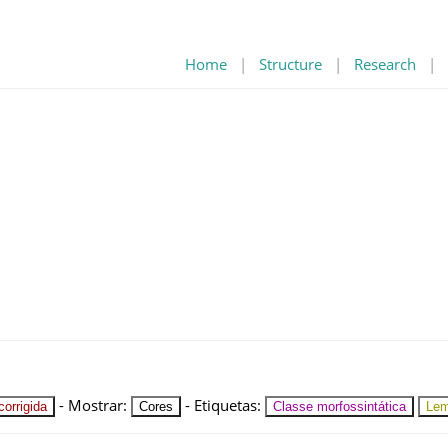
Home
|
Structure
|
Research
|
-
Mostrar
:
-
Etiquetas
:
orrigida
Cores
Classe morfossintática
Le