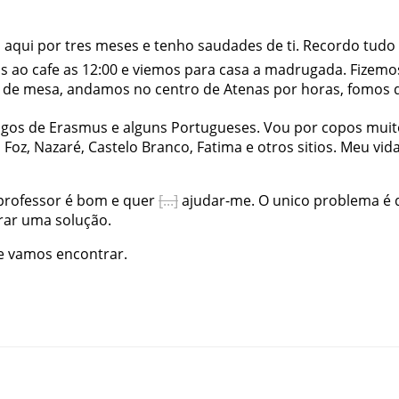
u
aqui
por
tres
meses
e
tenho
saudades
de
ti
.
Recordo
tudo
s
ao
cafe
as
12:00
e
viemos
para
casa
a
madrugada
.
Fizemo
de
mesa
,
andamos
no
centro
de
Atenas
por
horas
,
fomos
igos
de
Erasmus
e
alguns
Portugueses
.
Vou
por
copos
muit
a
Foz
,
Nazaré
,
Castelo
Branco
,
Fatima
e
otros
sitios
.
Meu
vid
professor
é
bom
e
quer
ajudar-me
.
O
unico
problema
é
rar
uma
solução
.
e
vamos
encontrar
.