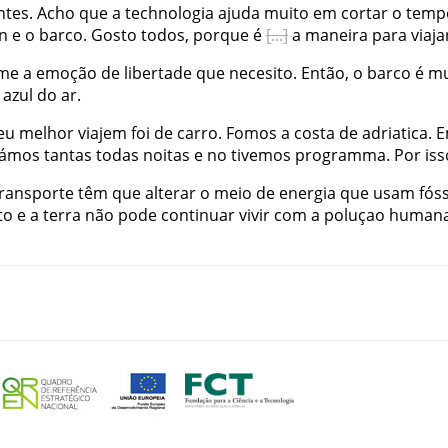
ntes
.
Acho
que
a
technologia
ajuda
muito
em
cortar
o
temp
n
e
o
barco
.
Gosto
todos
,
porque
é
a
maneira
para
viaja
me
a
emoção
de
libertade
que
necesito
.
Então
,
o
barco
é
mu
azul
do
ar
.
eu
melhor
viajem
foi
de
carro
.
Fomos
a
costa
de
adriatica
.
E
ámos
tantas
todas
noitas
e
no
tivemos
programma
.
Por
iss
transporte
têm
que
alterar
o
meio
de
energia
que
usam
fóss
to
e
a
terra
não
pode
continuar
vivir
com
a
poluçao
human