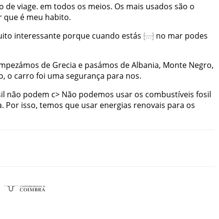
o
de
viage
.
em
todos
os
meios
.
Os
mais
usados
são
o
r
que
é
meu
habito
.
ito
interessante
porque
cuando
estás
no
mar
podes
mpezámos
de
Grecia
e
pasámos
de
Albania
,
Monte
Negro
,
o
,
o
carro
foi
uma
segurança
para
nos
.
il
não
podem
c>
Não
podemos
usar
os
combustíveis
fosil
a
.
Por
isso
,
temos
que
usar
energias
renovais
para
os