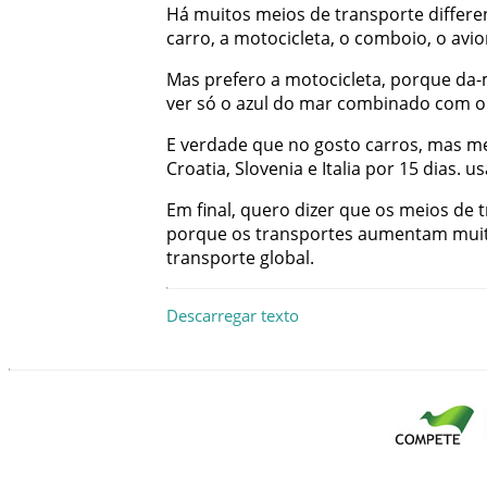
Há
muitos
meios
de
transporte
differe
carro
,
a
motocicleta
,
o
comboio
,
o
avio
Mas
prefero
a
motocicleta
,
porque
da-
ver
só
o
azul
do
mar
combinado
com
o
E
verdade
que
no
gosto
carros
,
mas
m
Croatia
,
Slovenia
e
Italia
por
15
dias
.
us
Em
final
,
quero
dizer
que
os
meios
de
porque
os
transportes
aumentam
mui
transporte
global
.
Descarregar texto