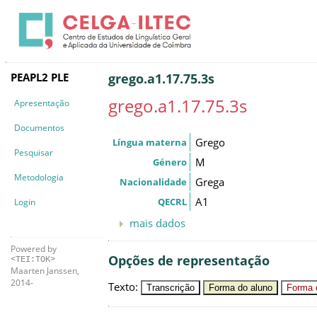
PEAPL2 PLE
grego.a1.17.75.3s
grego.a1.17.75.3s
Apresentação
Documentos
Grego
Língua materna
Pesquisar
M
Género
Metodologia
Grega
Nacionalidade
A1
QECRL
Login
mais dados
Powered by
Opções de representação
<TEI:TOK>
Maarten Janssen,
2014-
Texto
:
Transcrição
Forma do aluno
Forma c