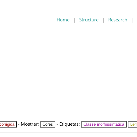
Home
|
Structure
|
Research
|
-
Mostrar
:
-
Etiquetas
:
orrigida
Cores
Classe morfossintática
Le