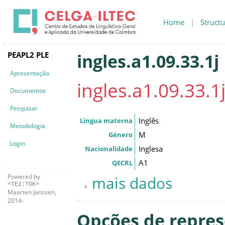
Home
|
Structu
PEAPL2 PLE
ingles.a1.09.33.1j
Apresentação
ingles.a1.09.33.1
Documentos
Pesquisar
Inglês
Língua materna
Metodologia
M
Género
Login
Inglesa
Nacionalidade
A1
QECRL
Powered by
mais dados
<TEI:TOK>
Maarten Janssen,
2014-
Opções de repre