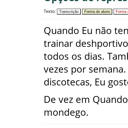
Texto
:
Transcrição
Forma do aluno
Forma c
Quando
Eu
não
te
trainar
deshportiv
todos
os
dias
.
Tam
vezes
por
semana
.
discotecas
,
Eu
gost
De
vez
em
Quando
mondego
.