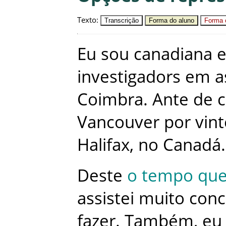
Texto
:
Transcrição
Forma do aluno
Forma c
Eu
sou
canadiana
investigadors
em
a
Coimbra
.
Ante
de
c
Vancouver
por
vint
Halifax
,
no
Canadá
.
Deste
o
tempo
qu
assistei
muito
conc
fazer
.
Também
,
eu