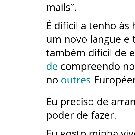
mails
”
.
É
difícil
a
tenho
às
um
novo
langue
e
também
difícil
de
e
de
compreendo
no
no
outres
Europée
Eu
preciso
de
arra
poder
de
fazer
.
Eu
gosto
minha
viv