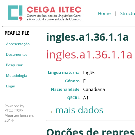
Home
|
Structu
PEAPL2 PLE
ingles.a1.36.1.1a
Apresentação
ingles.a1.36.1.1a
Documentos
Pesquisar
Inglês
Língua materna
Metodologia
F
Género
Login
Canadiana
Nacionalidade
A1
QECRL
Powered by
mais dados
<TEI:TOK>
Maarten Janssen,
2014-
Opções de repre