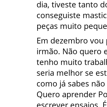
dia
,
tiveste
tanto
d
conseguiste
mastic
peças
muito
peque
Em
dezembro
vou
irmão
.
Não
quero
tenho
muito
traba
seria
melhor
se
est
como
já
sabes
não
Quero
aprender
Po
escrever
ensaios
.
É