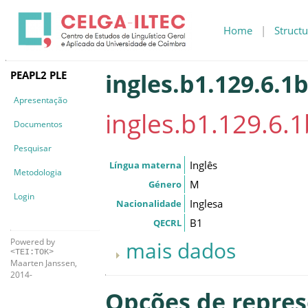
Home
|
Structu
PEAPL2 PLE
ingles.b1.129.6.1
Apresentação
ingles.b1.129.6.1
Documentos
Pesquisar
Inglês
Língua materna
Metodologia
M
Género
Login
Inglesa
Nacionalidade
B1
QECRL
Powered by
mais dados
<TEI:TOK>
Maarten Janssen,
2014-
Opções de repre