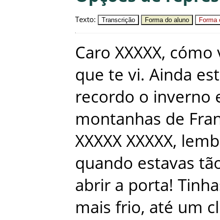
Texto
:
Transcrição
Forma do aluno
Forma c
Caro
XXXXX
,
cómo
que
te
vi
.
Ainda
es
recordo
o
inverno
montanhas
de
Fra
XXXXX
XXXXX
,
lemb
quando
estavas
tã
abrir
a
porta
!
Tinha
mais
frio
,
até
um
c