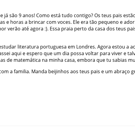
ue
já
são
9
anos
!
Como
está
tudo
contigo
?
Os
teus
pais
estã
as
e
horas
a
brincar
com
voces
.
Ele
era
tão
pequeno
e
ador
hor
verão
até
agora
:
)
.
Essa
praia
perto
da
casa
dos
teus
pai
estudar
literatura
portuguesa
em
Londres
.
Agora
estou
a
a
assei
aqui
e
espero
que
um
dia
possa
voltar
para
viver
e
tal
las
de
matemática
na
minha
casa
,
embora
que
tu
sabias
mu
com
a
familia
.
Manda
beijinhos
aos
teus
pais
e
um
abraço
g