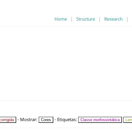
Home
|
Structure
|
Research
|
-
Mostrar
:
-
Etiquetas
:
orrigida
Cores
Classe morfossintática
Le