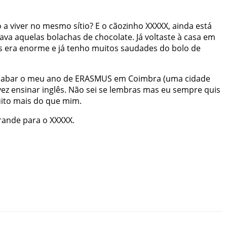
o
a
viver
no
mesmo
sítio
?
E
o
cãozinho
XXXXX
,
ainda
está
ava
aquelas
bolachas
de
chocolate
.
Já
voltaste
à
casa
em
s
era
enorme
e
já
tenho
muitos
saudades
do
bolo
de
cabar
o
meu
ano
de
ERASMUS
em
Coimbra
(
uma
cidade
vez
ensinar
inglês
.
Não
sei
se
lembras
mas
eu
sempre
quis
ito
mais
do
que
mim
.
rande
para
o
XXXXX
.