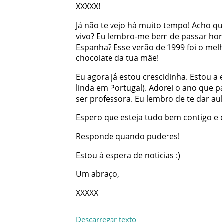
XXXXX
!
Já
não
te
vejo
há
muito
tempo
!
Acho
q
vivo
?
Eu
lembro-me
bem
de
passar
hor
Espanha
?
Esse
verão
de
1999
foi
o
mel
chocolate
da
tua
mãe
!
Eu
agora
já
estou
crescidinha
.
Estou
a
linda
em
Portugal
)
.
Adorei
o
ano
que
p
ser
professora
.
Eu
lembro
de
te
dar
au
Espero
que
esteja
tudo
bem
contigo
e
Responde
quando
puderes
!
Estou
à
espera
de
noticias
:
)
Um
abraço
,
XXXXX
Descarregar texto