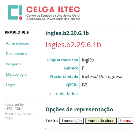
PEAPL2 PLE
ingles.b2.29.6.1b
ingles.b2.29.6.1b
Apresentação
Documentos
Inglês
Língua materna
Pesquisar
F
Género
Metodologia
Inglesa/ Portuguesa
Nacionalidade
B2
QECRL
Login
mais dados
Powered by
Opções de representação
<TEI:TOK>
Maarten Janssen,
2014-
Texto
:
Transcrição
Forma do aluno
Forma c