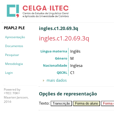
PEAPL2 PLE
ingles.c1.20.69.3q
ingles.c1.20.69.3q
Apresentação
Documentos
Inglês
Língua materna
Pesquisar
M
Género
Metodologia
Inglesa
Nacionalidade
C1
QECRL
Login
mais dados
Powered by
Opções de representação
<TEI:TOK>
Maarten Janssen,
2014-
Texto
:
Transcrição
Forma do aluno
Forma c