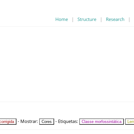
Home
|
Structure
|
Research
|
-
Mostrar
:
-
Etiquetas
:
orrigida
Cores
Classe morfossintática
Le