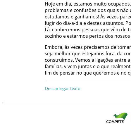
Hoje
em
dia
,
estamos
muito
ocupados
,
problemas
e
confusões
dos
quais
não
estudamos
e
ganhamos
!
Às
vezes
pare
fugir
do
dia-a-dia
e
destes
assuntos
.
Po
Lá
,
conhecemos
pessoas
que
vêm
de
t
sozinho
e
estarmos
pertos
dos
nossos
Embora
,
às
vezes
precisemos
de
toma
seja
melhor
que
estejamos
fora
.
da
co
construímos
.
Vemos
a
ligações
entre
a
famílias
,
vivem
juntas
e
o
que
realment
fim
de
pensar
no
que
queremos
e
no
q
Descarregar texto