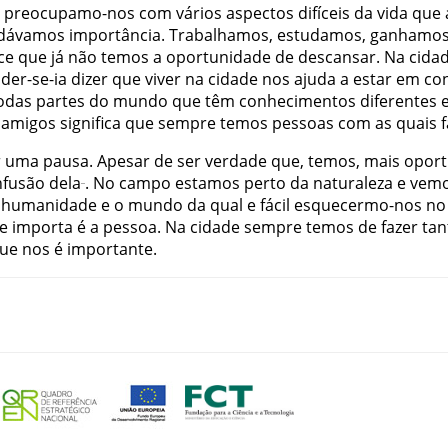
preocupamo-nos
com
vários
aspectos
difíceis
da
vida
que
dávamos
importância
.
Trabalhamos
,
estudamos
,
ganhamo
ce
que
já
não
temos
a
oportunidade
de
descansar
.
Na
cida
der-se-ia
dizer
que
viver
na
cidade
nos
ajuda
a
estar
em
co
odas
partes
do
mundo
que
têm
conhecimentos
diferentes
amigos
significa
que
sempre
temos
pessoas
com
as
quais
f
r
uma
pausa
.
Apesar
de
ser
verdade
que
,
temos
,
mais
oport
nfusão
dela
.
No
campo
estamos
perto
da
naturaleza
e
vem
humanidade
e
o
mundo
da
qual
e
fácil
esquecermo-nos
no
e
importa
é
a
pessoa
.
Na
cidade
sempre
temos
de
fazer
tan
ue
nos
é
importante
.