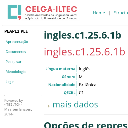
Home
|
Structu
PEAPL2 PLE
ingles.c1.25.6.1b
Apresentação
ingles.c1.25.6.1b
Documentos
Pesquisar
Inglês
Língua materna
Metodologia
M
Género
Login
Britânica
Nacionalidade
C1
QECRL
Powered by
mais dados
<TEI:TOK>
Maarten Janssen,
2014-
Opções de repre