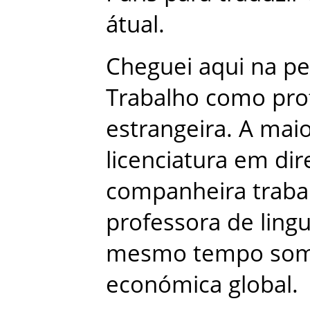
átual
.
Cheguei
aqui
na
pe
Trabalho
como
pro
estrangeira
.
A
maio
licenciatura
em
dir
companheira
traba
professora
de
ling
mesmo
tempo
so
económica
global
.