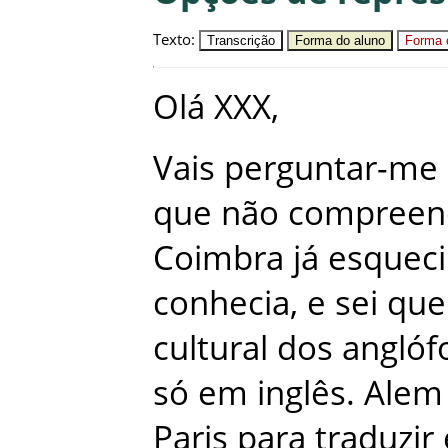
Texto
:
Transcrição
Forma do aluno
Forma c
Olá
XXX
,
Vais
perguntar-me
que
não
compreen
Coimbra
já
esqueci
conhecia
,
e
sei
que
cultural
dos
anglóf
só
em
inglês
.
Alem
Paris
para
traduzir