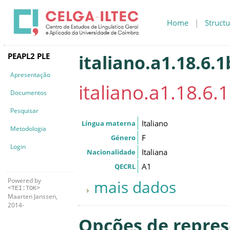
Home
|
Structu
PEAPL2 PLE
italiano.a1.18.6.1
Apresentação
italiano.a1.18.6.
Documentos
Pesquisar
Italiano
Língua materna
Metodologia
F
Género
Login
Italiana
Nacionalidade
A1
QECRL
Powered by
mais dados
<TEI:TOK>
Maarten Janssen,
2014-
Opções de repre