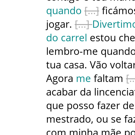
quando
ficámo
jogar
.
Divertim
do
carrel
estou
che
lembro-me
quand
tua
casa
.
Vão
volta
Agora
me
faltam
acabar
da
lincencia
que
posso
fazer
de
mestrado
,
ou
se
fa
com
minha
mãe
p