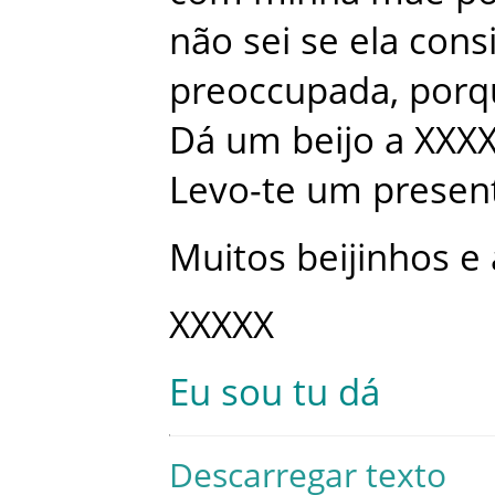
não
sei
se
ela
cons
preoccupada
,
porq
Dá
um
beijo
a
XXX
Levo-te
um
presen
Muitos
beijinhos
e
XXXXX
Eu
sou
tu
dá
Descarregar texto