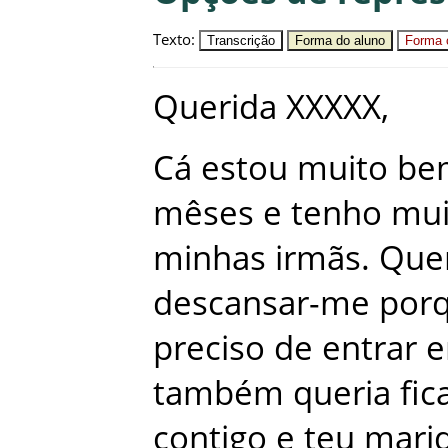
Texto
:
Transcrição
Forma do aluno
Forma c
Querida
XXXXX
,
Cá
estou
muito
be
mêses
e
tenho
mui
minhas
irmãs
.
Que
descansar-me
por
preciso
de
entrar
também
queria
fic
contigo
e
teu
mari