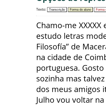
Texto
:
Transcrição
Forma do aluno
Forma c
Chamo-me
XXXXX
estudo
letras
mode
Filosofía”
de
Macer
na
cidade
de
Coim
portuguesa
.
Gosto
sozinha
mas
talvez
dos
meus
amigos
i
Julho
vou
voltar
na