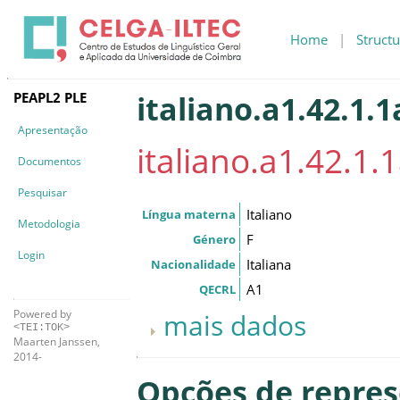
Home
|
Structu
PEAPL2 PLE
italiano.a1.42.1.1
Apresentação
italiano.a1.42.1.
Documentos
Pesquisar
Italiano
Língua materna
Metodologia
F
Género
Login
Italiana
Nacionalidade
A1
QECRL
Powered by
mais dados
<TEI:TOK>
Maarten Janssen,
2014-
Opções de repre