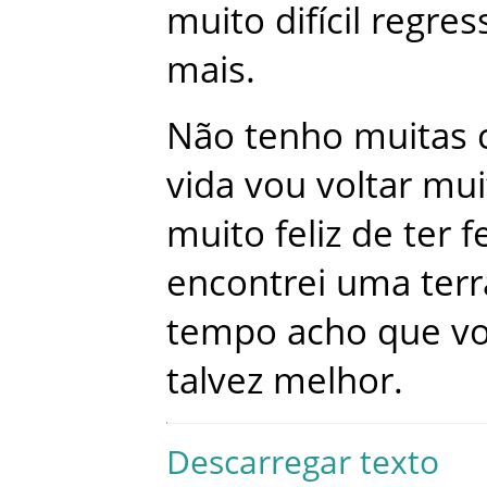
muito
difícil
regres
mais
.
Não
tenho
muitas
vida
vou
voltar
mui
muito
feliz
de
ter
f
encontrei
uma
terr
tempo
acho
que
v
talvez
melhor
.
Descarregar texto