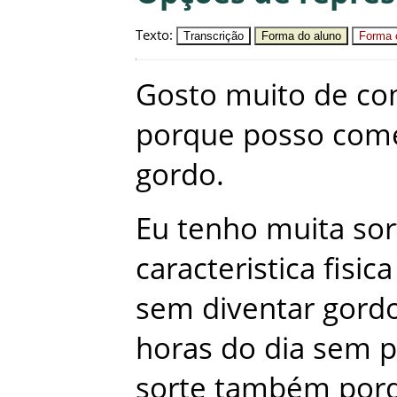
Texto
:
Transcrição
Forma do aluno
Forma c
Gosto
muito
de
co
porque
posso
com
gordo
.
Eu
tenho
muita
sor
caracteristica
fisica
sem
diventar
gord
horas
do
dia
sem
p
sorte
também
por