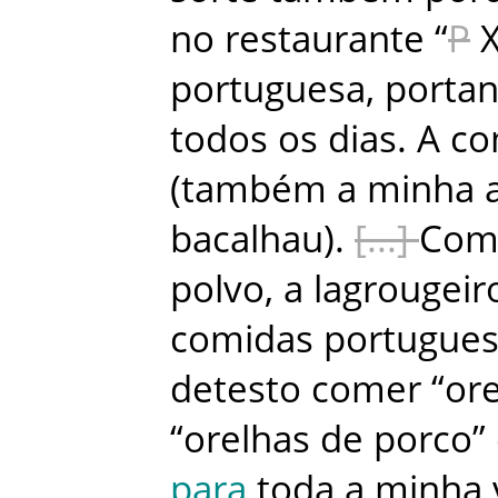
no
restaurante
“
P
portuguesa
,
portan
todos
os
dias
.
A
co
(
também
a
minha
bacalhau
)
.
Com
polvo
,
a
lagrougeir
comidas
portugue
detesto
comer
“or
“
orelhas
de
porco
”
para
toda
a
minha