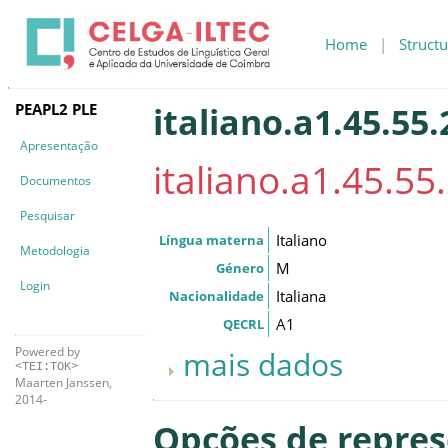
Home
|
Structu
PEAPL2 PLE
italiano.a1.45.55
Apresentação
italiano.a1.45.5
Documentos
Pesquisar
Italiano
Língua materna
Metodologia
M
Género
Login
Italiana
Nacionalidade
A1
QECRL
Powered by
mais dados
<TEI:TOK>
Maarten Janssen,
2014-
Opções de repre