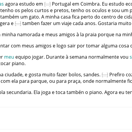
as
agora
estudo
em
Portugal
em
Coimbra
.
Eu
estudo
ec
tenho
os
pelos
curtos
e
pretos
,
tenho
os
oculos
e
sou
um
também
um
gato
.
A
minha
casa
fica
perto
do
centro
de
cid
gera
e
tamben
fazer
um
viaje
cada
anos
.
Gostaria
muito
m
minha
namorada
e
meus
amigos
à
la
praia
porque
na
min
antar
com
meus
amigos
e
logo
sair
por
tomar
alguma
cosa
er
meu
equipo
jogar
.
Durante
à
semana
normalmente
vou
tocar
piano
.
ha
ciudade
,
e
gosta
muito
fazer
bolos
,
sandes
.
Prefiro
co
com
ela
para
parque
,
ou
para
praça
,
onde
normalmente
f
ola
secundaria
.
Ela
joga
e
toca
tambén
o
piano
.
Agora
eu
te