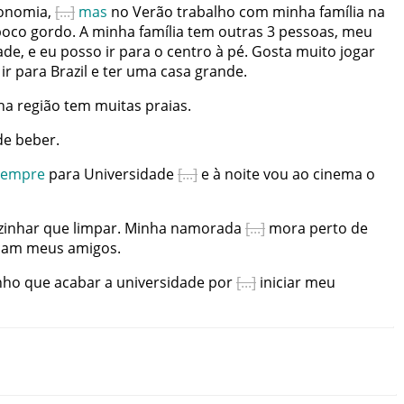
onomia
,
mas
no
Verão
trabalho
com
minha
família
na
poco
gordo
.
A
minha
família
tem
outras
3
pessoas
,
meu
ade
,
e
eu
posso
ir
para
o
centro
à
pé
.
Gosta
muito
jogar
ir
para
Brazil
e
ter
uma
casa
grande
.
ha
região
tem
muitas
praias
.
de
beber
.
sempre
para
Universidade
e
à
noite
vou
ao
cinema
o
zinhar
que
limpar
.
Minha
namorada
mora
perto
de
icam
meus
amigos
.
nho
que
acabar
a
universidade
por
iniciar
meu