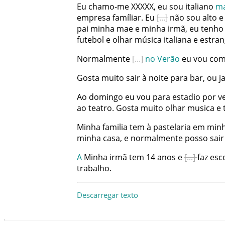
Eu
chamo-me
XXXXX
,
eu
sou
italiano
m
empresa
famíliar
.
Eu
não
sou
alto
e
pai
minha
mae
e
minha
irmã
,
eu
tenho
futebol
e
olhar
música
italiana
e
estran
Normalmente
no
Verão
eu
vou
co
Gosta
muito
sair
à
noite
para
bar
,
ou
j
Ao
domingo
eu
vou
para
estadio
por
v
ao
teatro
.
Gosta
muito
olhar
musica
e
Minha
familia
tem
à
pastelaria
em
min
minha
casa
,
e
normalmente
posso
sair
A
Minha
irmã
tem
14
anos
e
faz
esc
trabalho
.
Descarregar texto