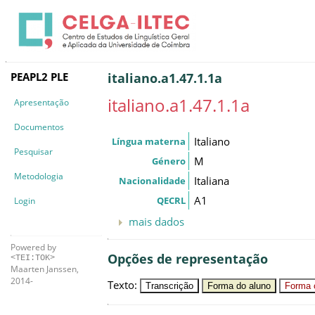
PEAPL2 PLE
italiano.a1.47.1.1a
italiano.a1.47.1.1a
Apresentação
Documentos
Italiano
Língua materna
Pesquisar
M
Género
Metodologia
Italiana
Nacionalidade
A1
QECRL
Login
mais dados
Powered by
Opções de representação
<TEI:TOK>
Maarten Janssen,
2014-
Texto
:
Transcrição
Forma do aluno
Forma c