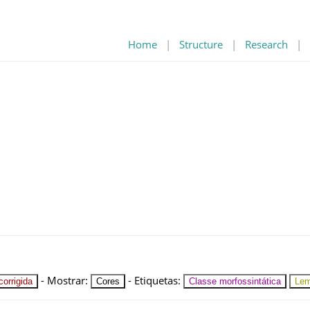
Home
|
Structure
|
Research
|
-
Mostrar
:
-
Etiquetas
:
orrigida
Cores
Classe morfossintática
Le