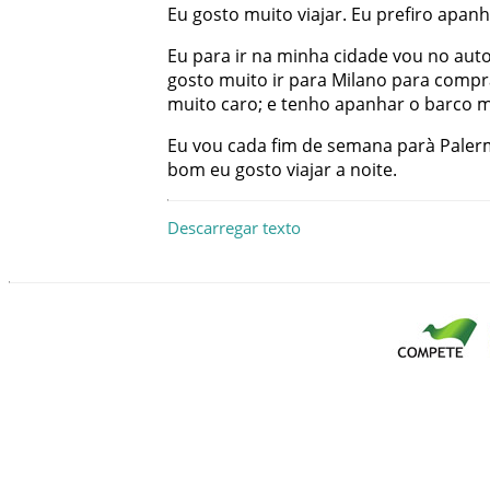
Eu
gosto
muito
viajar
.
Eu
prefiro
apanh
Eu
para
ir
na
minha
cidade
vou
no
aut
gosto
muito
ir
para
Milano
para
compr
muito
caro
;
e
tenho
apanhar
o
barco
m
Eu
vou
cada
fim de semana
parà
Paler
bom
eu
gosto
viajar
a
noite
.
Descarregar texto