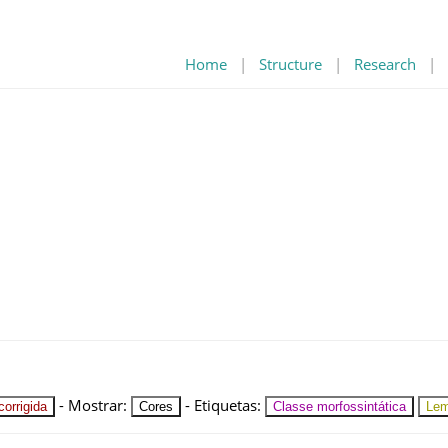
Home
|
Structure
|
Research
|
-
Mostrar
:
-
Etiquetas
:
orrigida
Cores
Classe morfossintática
Le