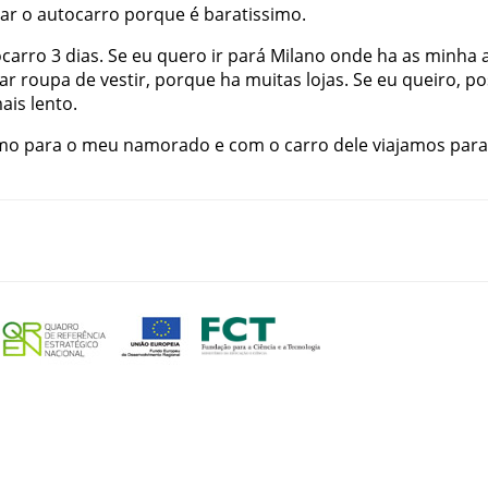
ar
o
autocarro
porque
é
baratissimo
.
ocarro
3
dias
.
Se
eu
quero
ir
pará
Milano
onde
ha
as
minha
ar
roupa
de
vestir
,
porque
ha
muitas
lojas
.
Se
eu
queiro
,
po
ais
lento
.
mo
para
o
meu
namorado
e
com
o
carro
dele
viajamos
para