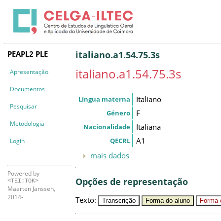
PEAPL2 PLE
italiano.a1.54.75.3s
italiano.a1.54.75.3s
Apresentação
Documentos
Italiano
Língua materna
Pesquisar
F
Género
Metodologia
Italiana
Nacionalidade
A1
QECRL
Login
mais dados
Powered by
Opções de representação
<TEI:TOK>
Maarten Janssen,
2014-
Texto
:
Transcrição
Forma do aluno
Forma c