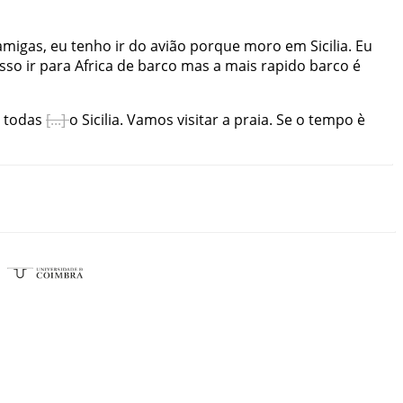
amigas
,
eu
tenho
ir
do
avião
porque
moro
em
Sicilia
.
Eu
sso
ir
para
Africa
de
barco
mas
a
mais
rapido
barco
é
todas
o
Sicilia
.
Vamos
visitar
a
praia
.
Se
o
tempo
è