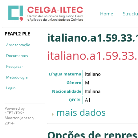
Home
|
Structu
PEAPL2 PLE
italiano.a1.59.33.
Apresentação
italiano.a1.59.33.
Documentos
Pesquisar
Italiano
Língua materna
Metodologia
M
Género
Login
Italiana
Nacionalidade
A1
QECRL
Powered by
mais dados
<TEI:TOK>
Maarten Janssen,
2014-
Opções de repre