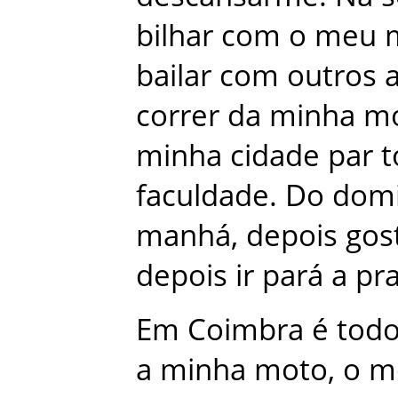
bilhar
com
o
meu
bailar
com
outros
correr
da
minha
m
minha
cidade
par
t
faculdade
.
Do
dom
manhá
,
depois
gos
depois
ir
pará
a
pra
Em
Coimbra
é
tod
a
minha
moto
,
o
m