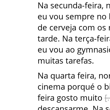
Na
secunda-feira
,
eu
vou
sempre
no
de
cerveja
com
os
tarde
.
Na
terça-fei
eu
vou
ao
gymnasi
muitas
tarefas
.
Na
quarta feira
,
no
cinema
porqué
o
b
feira
gosto
muito
descansarme
.
Na
s