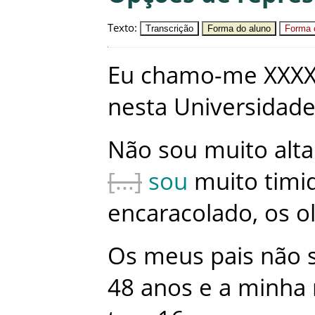
Texto
:
Transcrição
Forma do aluno
Forma c
Eu
chamo-me
XXX
nesta
Universidad
Não
sou
muito
alta
sou
muito
timi
encaracolado
,
os
o
Os
meus
pais
não
48
anos
e
a
minha