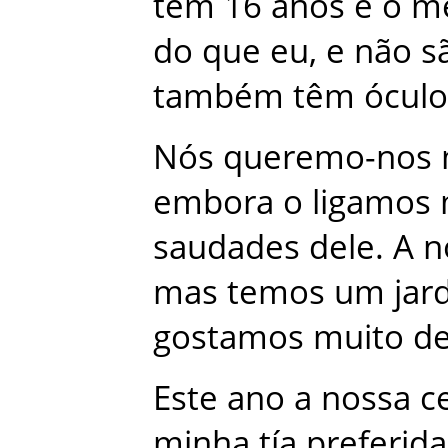
tem
16
anos
e
o
m
do
que
eu
,
e
não
s
também
têm
óculo
Nós
queremo-nos
embora
o
ligamos
saudades
dele
.
A
n
mas
temos
um
jar
gostamos
muito
d
Este
ano
a
nossa
c
minha
tía
preferida