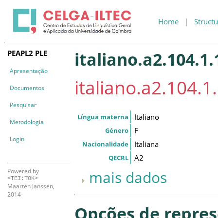
Home
|
Structu
PEAPL2 PLE
italiano.a2.104.1.
Apresentação
italiano.a2.104.1
Documentos
Pesquisar
Italiano
Língua materna
Metodologia
F
Género
Login
Italiana
Nacionalidade
A2
QECRL
Powered by
mais dados
<TEI:TOK>
Maarten Janssen,
2014-
Opções de repre