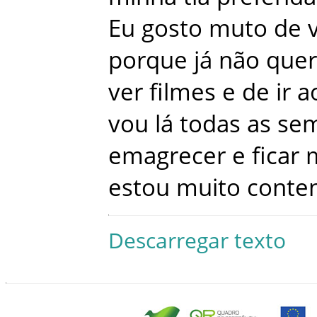
Eu
gosto
muto
de
porque
já
não
que
ver
filmes
e
de
ir
a
vou
lá
todas
as
se
emagrecer
e
ficar
estou
muito
conte
Descarregar texto