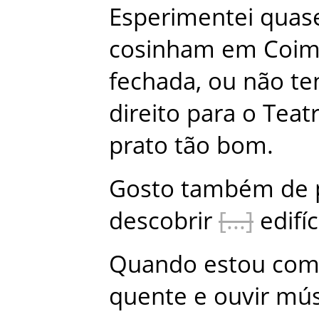
Esperimentei
quas
cosinham
em
Coim
fechada
,
ou
não
te
direito
para
o
Teat
prato
tão
bom
.
Gosto
também
de
descobrir
edifí
Quando
estou
co
quente
e
ouvir
mús