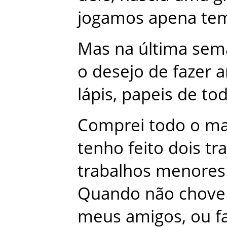
jogamos
apena
te
Mas
na
última
sem
o
desejo
de
fazer
a
lápis
,
papeis
de
to
Comprei
todo
o
ma
tenho
feito
dois
tr
trabalhos
menores
Quando
não
chove
meus
amigos
,
ou
f