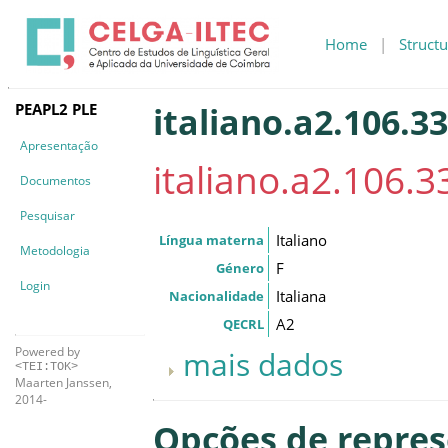
Home
|
Structu
PEAPL2 PLE
italiano.a2.106.33
Apresentação
italiano.a2.106.33
Documentos
Pesquisar
Italiano
Língua materna
Metodologia
F
Género
Login
Italiana
Nacionalidade
A2
QECRL
Powered by
mais dados
<TEI:TOK>
Maarten Janssen,
2014-
Opções de repre