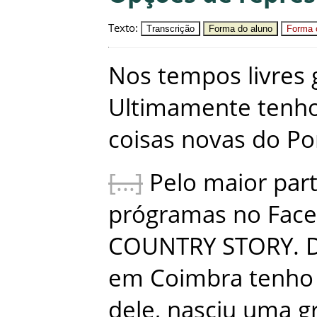
Texto
:
Transcrição
Forma do aluno
Forma c
Nos
tempos
livres
Ultimamente
tenh
coisas
novas
do
Po
Pelo
maior
par
prógramas
no
Fac
COUNTRY
STORY
.
em
Coimbra
tenho
dele
,
nasciu
uma
g