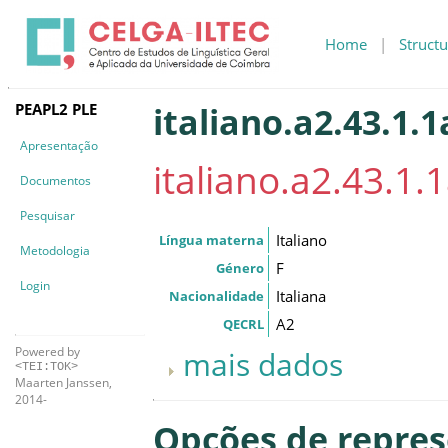
Home
|
Structu
PEAPL2 PLE
italiano.a2.43.1.1
Apresentação
italiano.a2.43.1.
Documentos
Pesquisar
Italiano
Língua materna
Metodologia
F
Género
Login
Italiana
Nacionalidade
A2
QECRL
Powered by
mais dados
<TEI:TOK>
Maarten Janssen,
2014-
Opções de repre