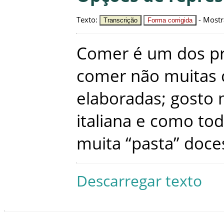
Texto
:
-
Mostr
Transcrição
Forma corrigida
Comer
é
um
dos
p
comer
não
muitas
elaboradas
;
gosto
italiana
e
como
to
muita
“
pasta
”
doce
Descarregar texto