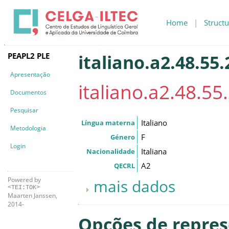
Home
|
Structu
PEAPL2 PLE
italiano.a2.48.55
Apresentação
italiano.a2.48.5
Documentos
Pesquisar
Italiano
Língua materna
Metodologia
F
Género
Login
Italiana
Nacionalidade
A2
QECRL
Powered by
mais dados
<TEI:TOK>
Maarten Janssen,
2014-
Opções de repre