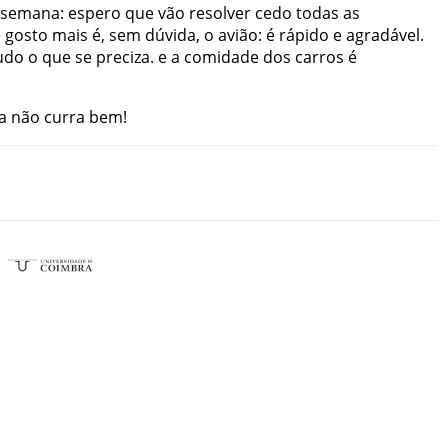
semana
:
espero
que
vão
resolver
cedo
todas
as
e
gosto
mais
é
,
sem
dúvida
,
o
avião
:
é
rápido
e
agradável
.
udo
o
que
se
preciza
.
e
a
comidade
dos
carros
é
a
não
curra
bem
!