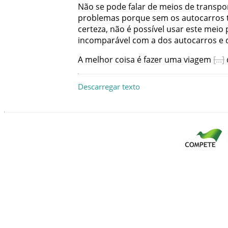
Não
se
pode
falar
de
meios
de
transpo
problemas
porque
sem
os
autocarros
certeza
,
não
é
possível
usar
este
meio
incomparável
com
a
dos
autocarros
e
A
melhor
coisa
é
fazer
uma
viagem
Descarregar texto