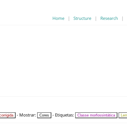
Home
|
Structure
|
Research
|
-
Mostrar
:
-
Etiquetas
:
orrigida
Cores
Classe morfossintática
Le