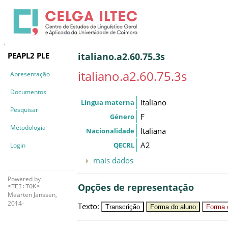
PEAPL2 PLE
italiano.a2.60.75.3s
italiano.a2.60.75.3s
Apresentação
Documentos
Italiano
Língua materna
Pesquisar
F
Género
Metodologia
Italiana
Nacionalidade
A2
QECRL
Login
mais dados
Powered by
Opções de representação
<TEI:TOK>
Maarten Janssen,
2014-
Texto
:
Transcrição
Forma do aluno
Forma c