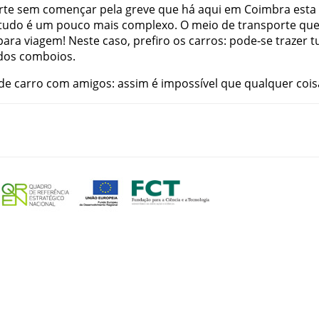
rte
sem
començar
pela
greve
que
há
aqui
em
Coimbra
esta
tudo
é
um
pouco
mais
complexo
.
O
meio
de
transporte
qu
para
viagem
!
Neste
caso
,
prefiro
os
carros
:
pode-se
trazer
t
dos
comboios
.
de
carro
com
amigos
:
assim
é
impossível
que
qualquer
cois