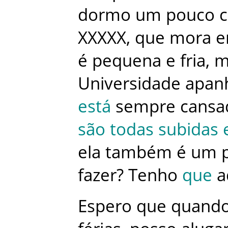
dormo
um
pouco
c
XXXXX
,
que
mora
é
pequena
e
fria
,
m
Universidade
apan
está
sempre
cansa
são
todas
subidas
ela
também
é
um
fazer
?
Tenho
que
a
Espero
que
quand