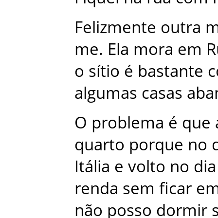
Felizmente
outra
m
me
.
Ela
mora
em
R
o
sítio
é
bastante
algumas
casas
aba
O
problema
é
que
quarto
porque
no
Itália
e
volto
no
dia
renda
sem
ficar
e
não
posso
dormir