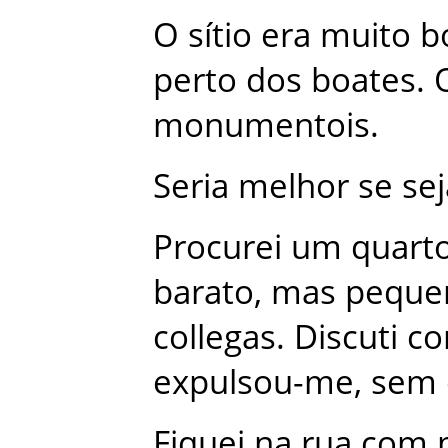
O
sítio
era
muito
b
perto
dos
boates
.
monumentois
.
Seria
melhor
se
se
Procurei
um
quart
barato
,
mas
peque
collegas
.
Discuti
c
expulsou-me
,
sem
Fiquei
na
rua
com