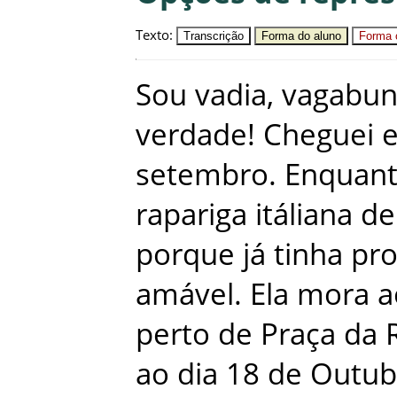
Texto
:
Transcrição
Forma do aluno
Forma c
Sou
vadia
,
vagabu
verdade
!
Cheguei
setembro
.
Enquan
rapariga
itáliana
de
porque
já
tinha
pr
amável
.
Ela
mora
a
perto
de
Praça da 
ao
dia
18
de
Outub