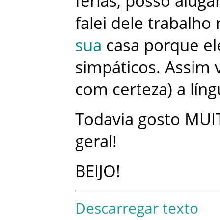
férias
,
posso
aluga
falei
dele
trabalho
sua
casa
porque
el
simpáticos
.
Assim
com
certeza
)
a
lín
Todavia
gosto
MUI
geral
!
BEIJO
!
Descarregar texto