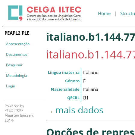
Home
|
Structu
PEAPL2 PLE
italiano.b1.144.77
Apresentação
italiano.b1.144.7
Documentos
Pesquisar
Italiano
Língua materna
Metodologia
F
Género
Login
Italiana
Nacionalidade
B1
QECRL
Powered by
mais dados
<TEI:TOK>
Maarten Janssen,
2014-
Opções de repre