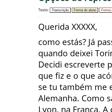
Texto
:
Transcrição
Forma do aluno
Forma c
Querida
XXXXX
,
como
estás
?
Já
pas
quando
deixei
Tori
Decidi
escreverte
p
que
fiz
e
o
que
acó
se
tu
também
me
Alemanha
.
Como
s
Lyon
,
na
França
.
A