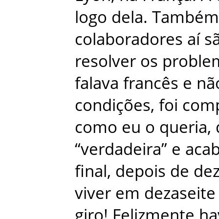
logo
dela
.
Também
colaboradores
aí
s
resolver
os
proble
falava
francês
e
nã
condições
,
foi
comp
como
eu
o
queria
,
“
verdadeira
”
e
acab
final
,
depois
de
de
viver
em
dezaseite
giro
!
Felizmente
ha