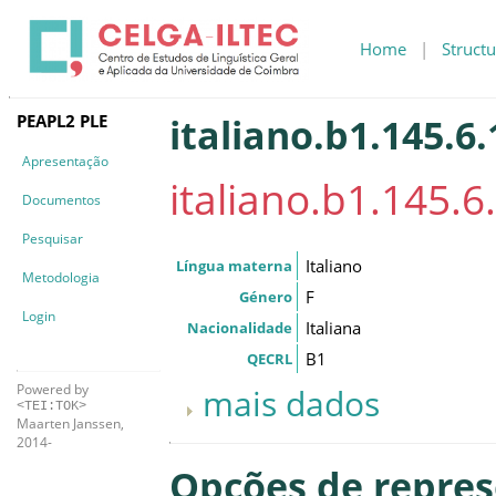
Home
|
Structu
PEAPL2 PLE
italiano.b1.145.6
Apresentação
italiano.b1.145.6
Documentos
Pesquisar
Italiano
Língua materna
Metodologia
F
Género
Login
Italiana
Nacionalidade
B1
QECRL
Powered by
mais dados
<TEI:TOK>
Maarten Janssen,
2014-
Opções de repre