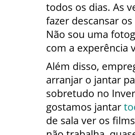
todos
os
dias
.
As
v
fazer
descansar
os
Não
sou
uma
fotog
com
a
experência
Além
disso
,
empre
arranjar
o
jantar
pa
sobretudo
no
Inve
gostamos
jantar
to
de
sala
ver
os
films
não
trabalha
,
quas