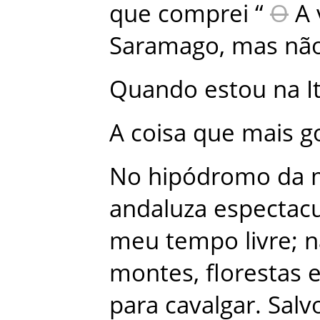
que
comprei
“
O
A 
Saramago
,
mas
nã
Quando
estou
na
I
A
coisa
que
mais
g
No
hipódromo
da
andaluza
espectacu
meu
tempo
livre
;
n
montes
,
florestas
para
cavalgar
.
Salv