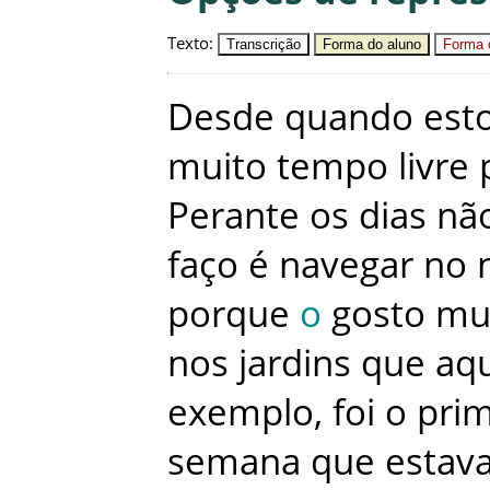
Texto
:
Transcrição
Forma do aluno
Forma c
Desde
quando
est
muito
tempo
livre
Perante
os
dias
nã
faço
é
navegar
no
porque
o
gosto
mu
nos
jardins
que
aqu
exemplo
,
foi
o
prim
semana
que
estav