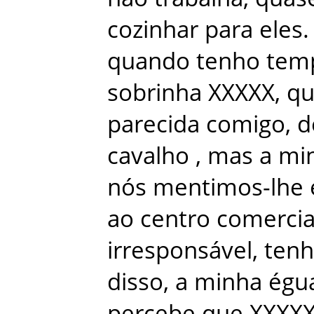
cozinhar
para
eles
.
quando
tenho
tem
sobrinha
XXXXX
,
q
parecida
comigo
,
d
cavalho
,
mas
a
mi
nós
mentimos-lhe
ao
centro
comercia
irresponsável
,
ten
disso
,
a
minha
égu
percebe
que
XXXX