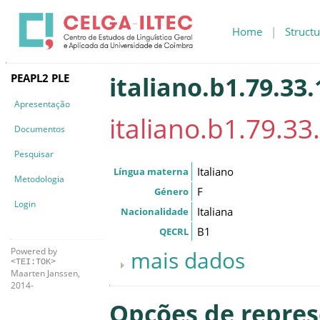
Home
|
Structu
PEAPL2 PLE
italiano.b1.79.33.
Apresentação
italiano.b1.79.33.
Documentos
Pesquisar
Italiano
Língua materna
Metodologia
F
Género
Login
Italiana
Nacionalidade
B1
QECRL
Powered by
mais dados
<TEI:TOK>
Maarten Janssen,
2014-
Opções de repre