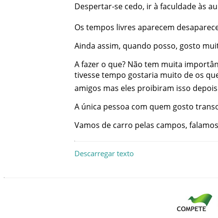
Despertar-se
cedo
,
ir
à
faculdade
às
au
Os
tempos
livres
aparecem
desaparec
Ainda
assim
,
quando
posso
,
gosto
mui
A
fazer
o
que
?
Não
tem
muita
importân
tivesse
tempo
gostaria
muito
de
os
qu
amigos
mas
eles
proibiram
isso
depois
A
única
pessoa
com
quem
gosto
trans
Vamos
de
carro
pelas
campos
,
falamo
Descarregar texto