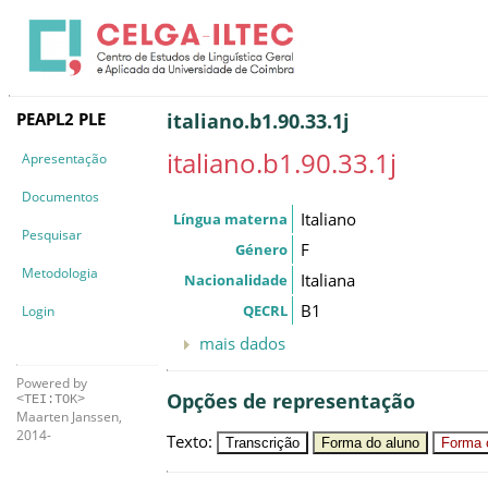
PEAPL2 PLE
italiano.b1.90.33.1j
italiano.b1.90.33.1j
Apresentação
Documentos
Italiano
Língua materna
Pesquisar
F
Género
Metodologia
Italiana
Nacionalidade
B1
QECRL
Login
mais dados
Powered by
Opções de representação
<TEI:TOK>
Maarten Janssen,
2014-
Texto
:
Transcrição
Forma do aluno
Forma c