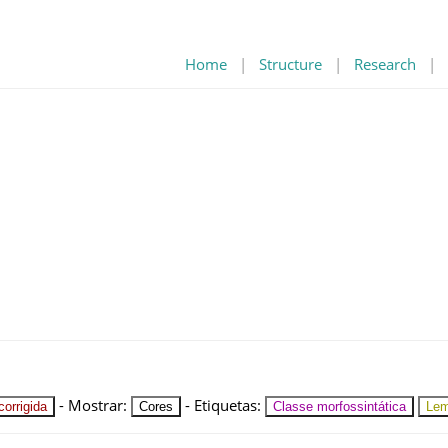
Home
|
Structure
|
Research
|
-
Mostrar
:
-
Etiquetas
:
orrigida
Cores
Classe morfossintática
Le