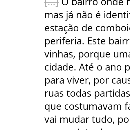
O
bairro
onde
mas
já
não
é
identi
estação
de
comboi
periferia
.
Este
bair
vinhas
,
porque
um
cidade
.
Até
o
ano
p
para
viver
,
por
cau
ruas
todas
partida
que
costumavam
f
vai
mudar
tudo
,
po