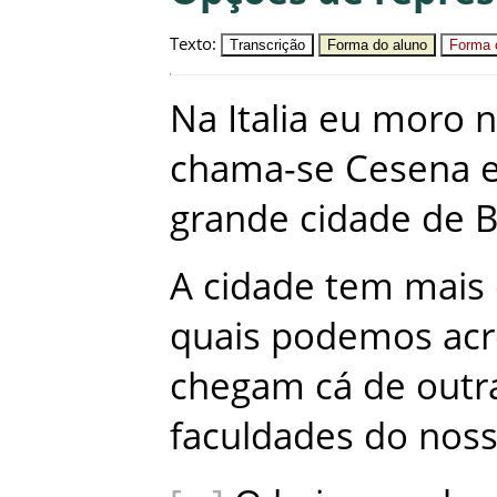
Texto
:
Transcrição
Forma do aluno
Forma c
Na
Italia
eu
moro
chama-se
Cesena
grande
cidade
de
B
A
cidade
tem
mais
quais
podemos
ac
chegam
cá
de
outr
faculdades
do
nos