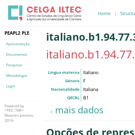
Home
|
Structu
PEAPL2 PLE
italiano.b1.94.77.
Apresentação
italiano.b1.94.77
Documentos
Pesquisar
Italiano
Língua materna
Metodologia
F
Género
Login
Italiana
Nacionalidade
B1
QECRL
Powered by
mais dados
<TEI:TOK>
Maarten Janssen,
2014-
Opções de repre