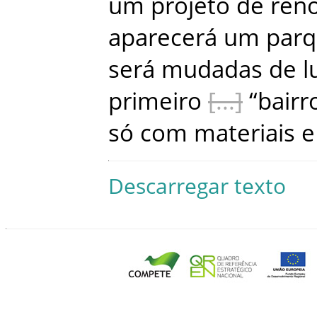
um
projeto
de
ren
aparecerá
um
par
será
mudadas
de
l
primeiro
“
bairr
só
com
materiais
e
Descarregar texto