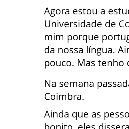
Agora
estou
a
estu
Universidade
de
C
mim
porque
portu
da
nossa
língua
.
Ai
pouco
.
Mas
tenho
Na
semana
passad
Coimbra
.
Ainda
que
as
pess
bonito
,
eles
disser