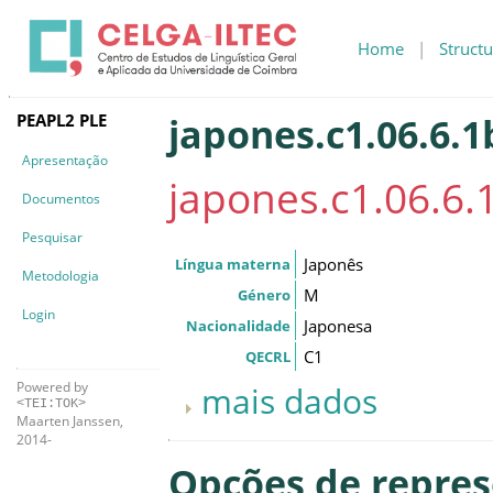
Home
|
Structu
PEAPL2 PLE
japones.c1.06.6.1
Apresentação
japones.c1.06.6.
Documentos
Pesquisar
Japonês
Língua materna
Metodologia
M
Género
Login
Japonesa
Nacionalidade
C1
QECRL
Powered by
mais dados
<TEI:TOK>
Maarten Janssen,
2014-
Opções de repre