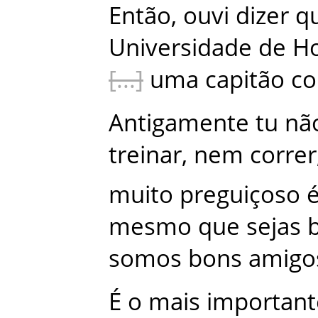
Então
,
ouvi
dizer
q
Universidade
de
Ho
uma
capitão
c
Antigamente
tu
nã
treinar
,
nem
correr
muito
preguiçoso
mesmo
que
sejas
somos
bons
amigo
É
o
mais
important