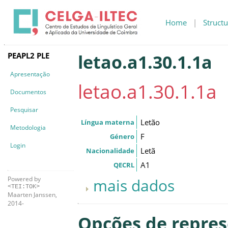
Home
|
Structu
PEAPL2 PLE
letao.a1.30.1.1a
Apresentação
letao.a1.30.1.1a
Documentos
Pesquisar
Letão
Língua materna
Metodologia
F
Género
Login
Letã
Nacionalidade
A1
QECRL
Powered by
mais dados
<TEI:TOK>
Maarten Janssen,
2014-
Opções de repre