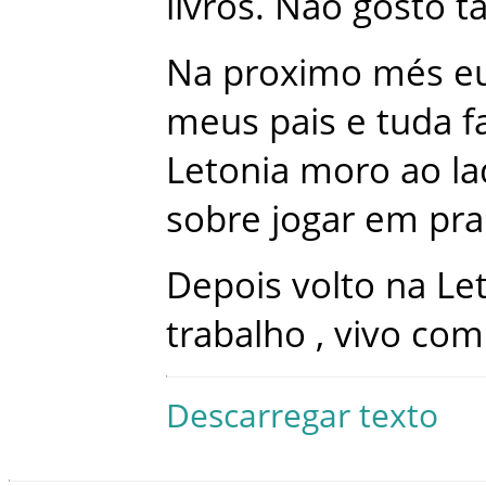
livros
.
Não
gosto
t
Na
proximo
més
e
meus
pais
e
tuda
f
Letonia
moro
ao
l
sobre
jogar
em
pra
Depois
volto
na
Le
trabalho
,
vivo
com
Descarregar texto