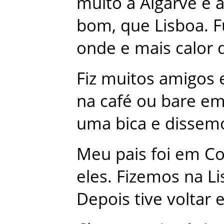
muito
a
Algarve
e
bom
,
que
Lisboa
.
F
onde
e
mais
calor
Fiz
muitos
amigos
na
café
ou
bare
e
uma
bica
e
dissem
Meu
pais
foi
em
Co
eles
.
Fizemos
na
Li
Depois
tive
voltar