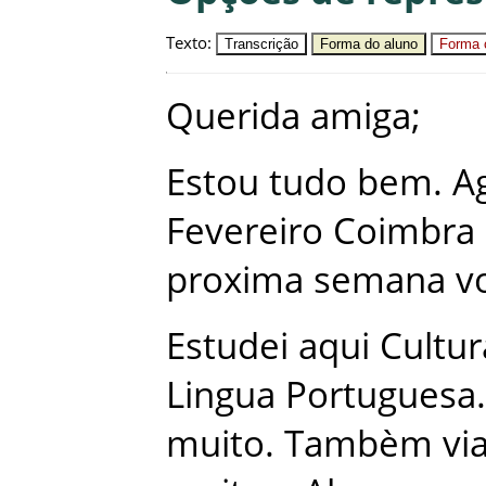
Texto
:
Transcrição
Forma do aluno
Forma c
Querida
amiga
;
Estou
tudo
bem
.
A
Fevereiro
Coimbra
proxima
semana
v
Estudei
aqui
Cultur
Lingua Portuguesa
.
muito
.
Tambèm
via