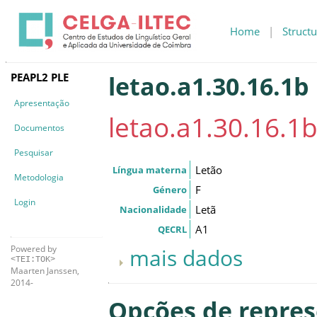
Home
|
Structu
PEAPL2 PLE
letao.a1.30.16.1b
Apresentação
letao.a1.30.16.1
Documentos
Pesquisar
Letão
Língua materna
Metodologia
F
Género
Login
Letã
Nacionalidade
A1
QECRL
Powered by
mais dados
<TEI:TOK>
Maarten Janssen,
2014-
Opções de repre