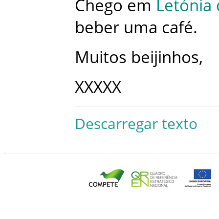
Chego
em
Letónia
beber
uma
café
.
Muitos
beijinhos
,
XXXXX
Descarregar texto