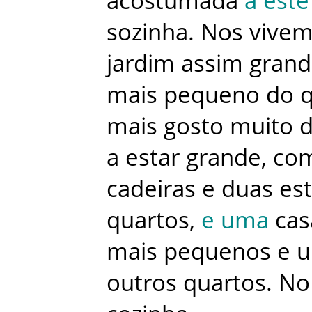
acostumada
a
este
sozinha
.
Nos
vive
jardim
assim
grand
mais
pequeno
do
mais
gosto
muito
d
a
estar
grande
,
co
cadeiras
e
duas
es
quartos
,
e
uma
cas
mais
pequenos
e
outros
quartos
.
No