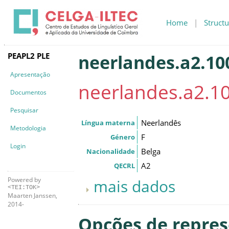
Home
|
Structu
PEAPL2 PLE
neerlandes.a2.10
Apresentação
neerlandes.a2.10
Documentos
Pesquisar
Neerlandês
Língua materna
Metodologia
F
Género
Login
Belga
Nacionalidade
A2
QECRL
Powered by
mais dados
<TEI:TOK>
Maarten Janssen,
2014-
Opções de repre