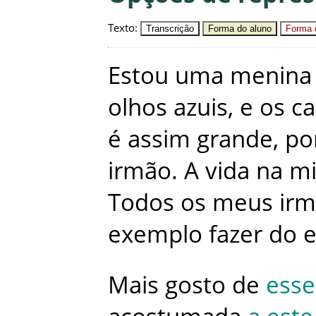
Texto
:
Transcrição
Forma do aluno
Forma c
Estou
uma
menina
olhos
azuis
,
e
os
ca
é
assim
grande
,
po
irmão
.
A
vida
na
m
Todos
os
meus
ir
exemplo
fazer
do
e
Mais
gosto
de
esse